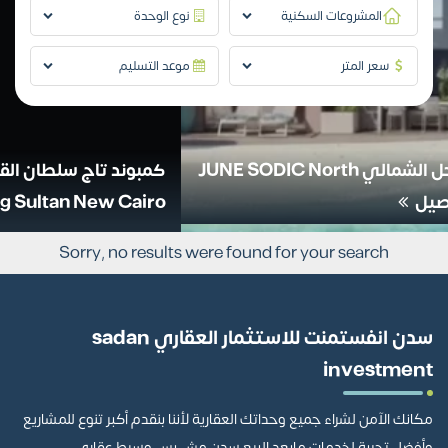
المشروعات السكنية
نوع الوحدة
سعر المتر
موعد التسليم
JU
كمبوند تاج سلطان القاهرة الجديدة تفاصيل وأسعار
Tag Sultan New Cairo
Sorry, no results were found for your search
سدن انفستمنت للاستثمار العقاري sadan
investment
مكانك الآمن لشراء جميع وحداتك العقارية لأننا بنقدم أكبر تنوع للمشاريع
وأفضل تجربة لخدمات مابعد البيع سدن مش بس وسيط عقاري