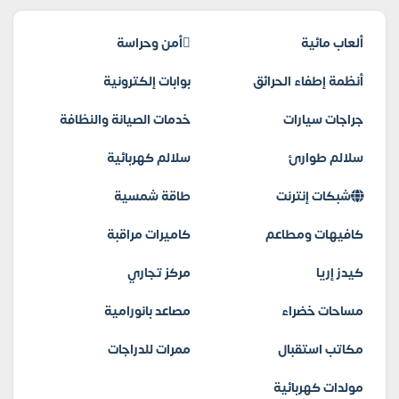
ألعاب مائية
أمن وحراسة
أنظمة إطفاء الحرائق
بوابات إلكترونية
جراجات سيارات
خدمات الصيانة والنظافة
سلالم طوارئ
سلالم كهربائية
شبكات إنترنت
طاقة شمسية
كافيهات ومطاعم
كاميرات مراقبة
كيدز إريا
مركز تجاري
مساحات خضراء
مصاعد بانورامية
مكاتب استقبال
ممرات للدراجات
مولدات كهربائية