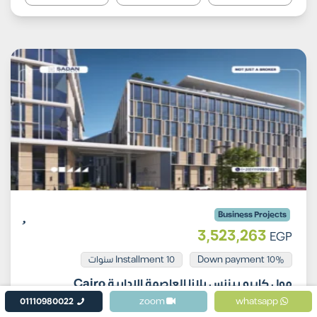
Business Projects
3,523,263
EGP
Installment 10 سنوات
10% Down payment
مول كايرو بيزنس بلازا العاصمة الإدارية Cairo
Business Plaza New Capital جداول أسعار
01110980022
zoom
whatsapp