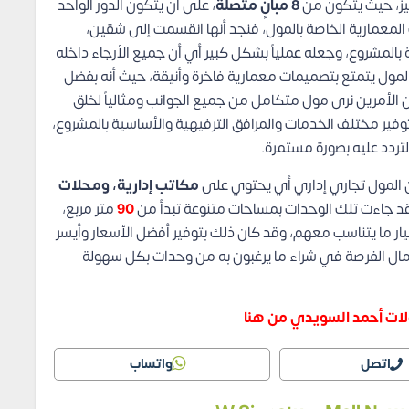
يز، حيث يتكون من
8 مبانٍ متصلة
، على أن يتكون الدور الواحد
لمعمارية الخاصة بالمول، فنجد أنها انقسمت إلى شقين،
بالمشروع، وجعله عملياً بشكل كبير أي أن جميع الأرجاء داخله
المول يتمتع بتصميمات معمارية فاخرة وأنيقة، حيث أنه بفضل
ن الأمرين نرى مول متكامل من جميع الجوانب ومثالياً لخلق
فير مختلف الخدمات والمرافق الترفيهية والأساسية بالمشروع،
لتردد عليه بصورة مستمرة.
ن المول تجاري إداري أي يحتوي على
مكاتب إدارية، ومحلات
قد جاءت تلك الوحدات بمساحات متنوعة تبدأ من
90
متر مربع،
 ما يتناسب معهم، وقد كان ذلك بتوفير أفضل الأسعار وأيسر
عمال الفرصة في شراء ما يرغبون به من وحدات بكل سهولة
ات أحمد السويدي من هنا
اتصل
واتساب