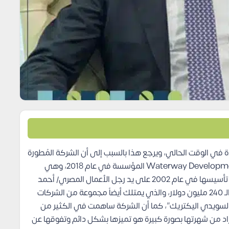
في الوقت الحالي، ويرجع هذا بالسبب إلى أن الشركة المُطورة
لتلك المولات هي شركة واتر واي للتطوير العقاري Waterway Developments المؤسسة في عام 2018، وهي
واحدة من شركات مجموعة السويدي القابضة، والتي تم تأسيسها في عام 2002 على يد رجل الأعمال المصري/ أحمد
السويدي، وهو تاسع أغنى رجل في مصر بثروة تتخطى الـ 240 مليون دولار، والذي يمتلك أيضاً مجموعة من الشركات
“السويدي اليكتريك”، كما أن الشركة ساهمت في الكثير من
اد من شهرتها بصورة كبيرة هو تميزها بشكل دائم وتفوقها عن