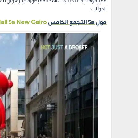
مميزة وملبية للاحتياجات المختلفة بصورة كبيرة، وأن تن
المولات:
مول 5a التجمع الخامس
Mall 5a New Cairo