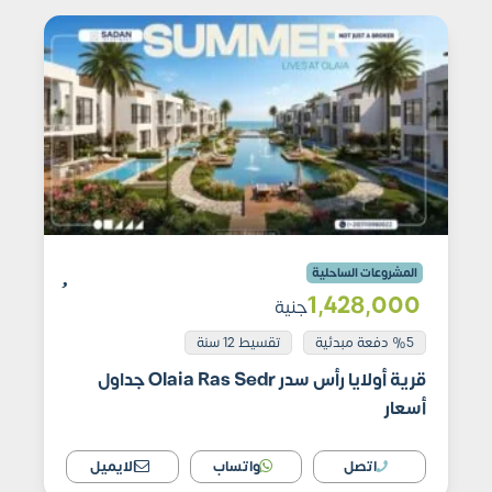
المشروعات الساحلية
1٬428٬000
جنية
%5 دفعة مبدئية
تقسيط 12 سنة
قرية أولايا رأس سدر Olaia Ras Sedr جداول
أسعار
اتصل
واتساب
الايميل