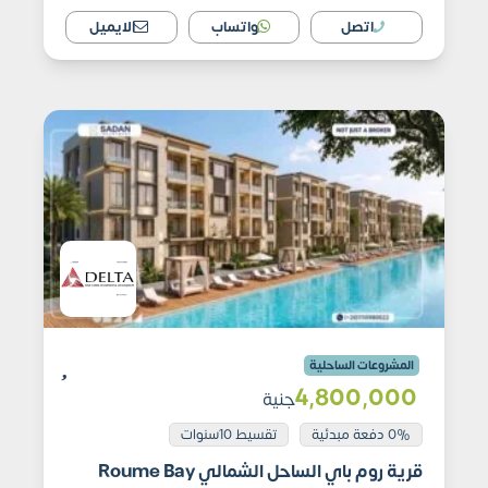
اتصل
واتساب
الايميل
المشروعات الساحلية
4٬800٬000
جنية
0% دفعة مبدئية
تقسيط 10سنوات
قرية روم باي الساحل الشمالي Roume Bay