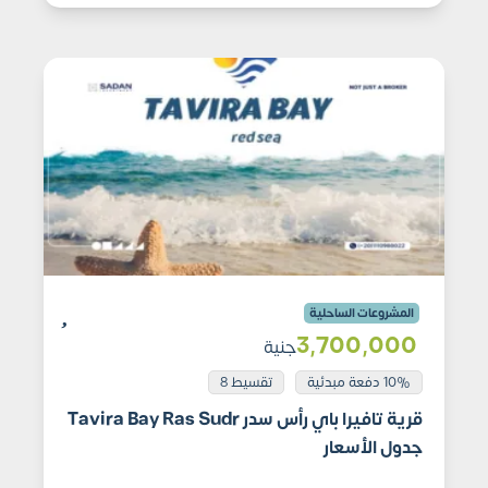
المشروعات الساحلية
3٬700٬000
جنية
10% دفعة مبدئية
تقسيط 8
قرية تافيرا باي رأس سدر Tavira Bay Ras Sudr
جدول الأسعار