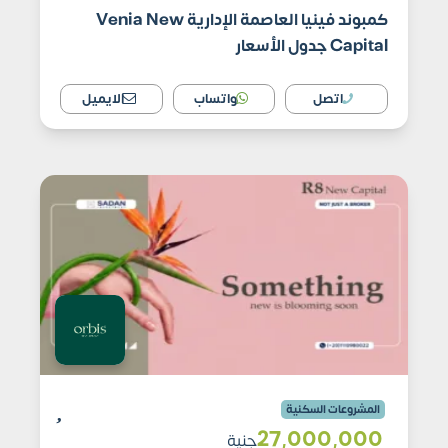
كمبوند فينيا العاصمة الإدارية Venia New
Capital جدول الأسعار
اتصل
واتساب
الايميل
المشروعات السكنية
27٬000٬000
جنية