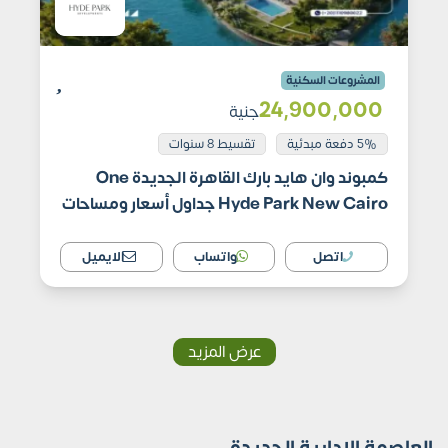
المشروعات السكنية
24٬900٬000
جنية
5% دفعة مبدئية
تقسيط 8 سنوات
كمبوند وان هايد بارك القاهرة الجديدة One
Hyde Park New Cairo جداول أسعار ومساحات
اتصل
واتساب
الايميل
عرض المزيد