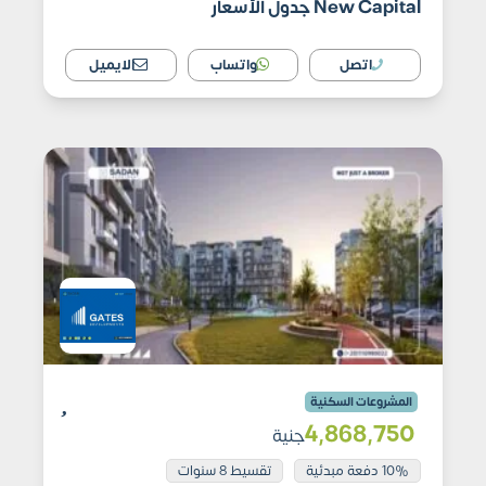
New Capital جدول الأسعار
اتصل
واتساب
الايميل
المشروعات السكنية
4٬868٬750
جنية
10% دفعة مبدئية
تقسيط 8 سنوات