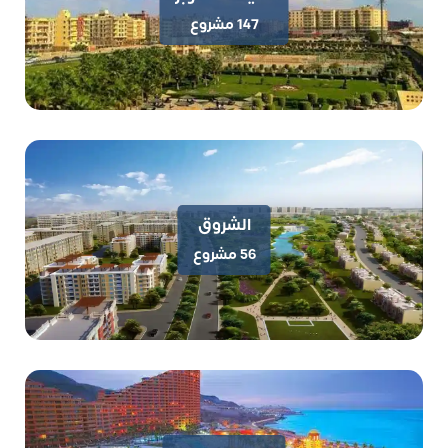
147 مشروع
قرية هاسيندا ويست الساحل الشمالي Hacienda west
الشروق
تفاصيل واسعار
56 مشروع