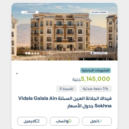
المشروعات الساحلية
5٬145٬000
جنية
5% دفعة مبدئية
تقسيط 8
فيدالا الجلالة العين السخنة Vidala Galala Ain
Sokhna جدول الأسعار
اتصل
واتساب
الايميل