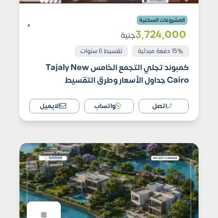
المشروعات السكنية
3٬724٬000
جنية
15% دفعة مبدئية
تقسيط 6 سنوات
كمبوند تجلي التجمع الخامس Tajaly New
Cairo جداول الأسعار وطرق التقسيط
اتصل
واتساب
الايميل