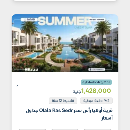
المشروعات الساحلية
1٬428٬000
جنية
%5 دفعة مبدئية
تقسيط 12 سنة
قرية أولايا رأس سدر Olaia Ras Sedr جداول
أسعار