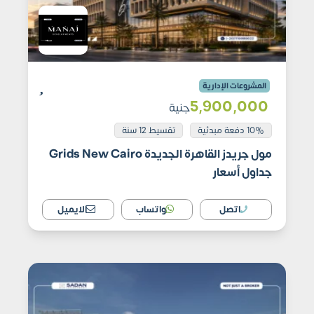
المشروعات الإدارية
5٬900٬000
جنية
10% دفعة مبدئية
تقسيط 12 سنة
مول جريدز القاهرة الجديدة Grids New Cairo
جداول أسعار
اتصل
واتساب
الايميل