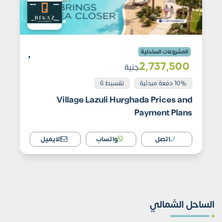
المشروعات الساحلية
2٬737٬500
جنية
10% دفعة مبدئية
تقسيط 6
Village Lazuli Hurghada Prices and
Payment Plans
اتصل
واتساب
الايميل
الساحل الشمالي