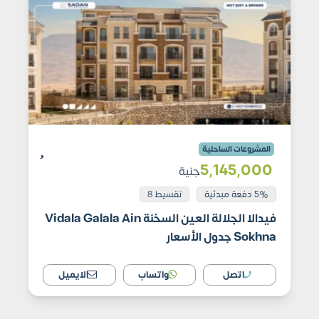
المشروعات الساحلية
5٬145٬000
جنية
5% دفعة مبدئية
تقسيط 8
فيدالا الجلالة العين السخنة Vidala Galala Ain
Sokhna جدول الأسعار
اتصل
واتساب
الايميل