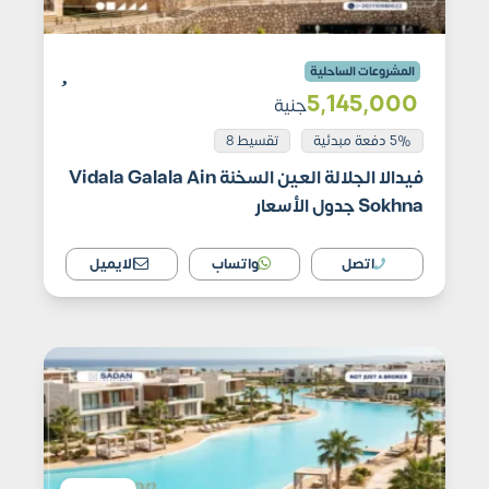
المشروعات الساحلية
5٬145٬000
جنية
5% دفعة مبدئية
تقسيط 8
فيدالا الجلالة العين السخنة Vidala Galala Ain
Sokhna جدول الأسعار
اتصل
واتساب
الايميل
كمبوند تاج سلطان القاهرة الجديدة تفاصيل وأسعار Tag
Sultan New Cairo