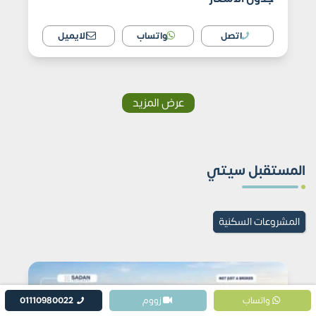
اتصل
واتساب
الايميل
عرض المزيد
المستقبل سيتي
المشروعات السكنية
واتساب
زووم
01110980022