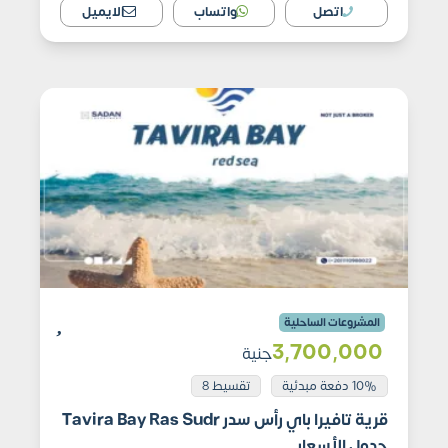
اتصل
واتساب
الايميل
المشروعات الساحلية
3٬700٬000
جنية
10% دفعة مبدئية
تقسيط 8
قرية تافيرا باي رأس سدر Tavira Bay Ras Sudr
جدول الأسعار