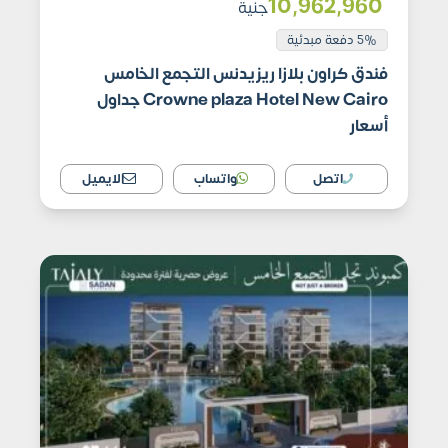
10٬962٬960
جنية
5% دفعة مبدئية
فندق كراون بلازا ريزيدنس التجمع الخامس
Crowne plaza Hotel New Cairo جداول
أسعار
اتصل
واتساب
الايميل