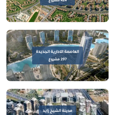
424 مشروع
العاصمة الادارية الجديدة
297 مشروع
سيلفر ساندس الساحل الشمالي Silver sands تفاصيل
مدينة الشيخ زايد