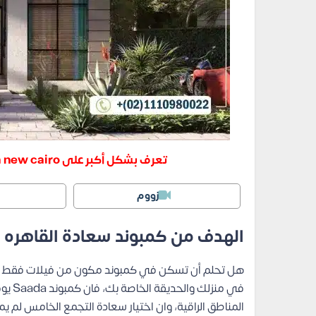
تعرف بشكل أكبر على Saada new cairo من خلال الضغط على الرابط التالي:
زووم
الهدف من كمبوند سعادة القاهره الجديدة n New Cairo
هل تحلم أن تسكن في كمبوند مكون من فيلات فقط وبي
في منز
المناطق الراقية، وان اختيار سعادة التجمع الخامس لم ي