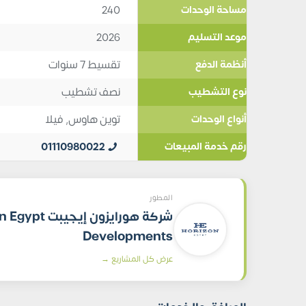
240
مساحة الوحدات
2026
موعد التسليم
تقسيط 7 سنوات
أنظمة الدفع
نصف تشطيب
نوع التشطيب
توين هاوس
,
فيلا
أنواع الوحدات
01110980022
رقم خدمة المبيعات
المطور
شركة هورايزون إيجي
Developments
عرض كل المشاريع →