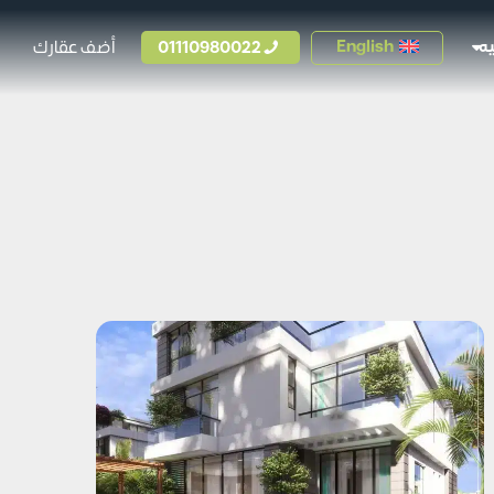
01110980022
أضف عقارك
English
ه