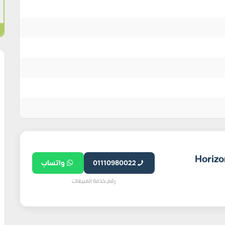
بت Horizon Egypt
01110980022
واتساب
رقم خدمة المبيعات