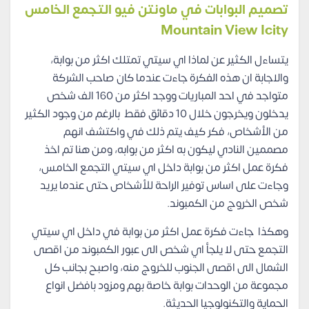
تصميم البوابات في ماونتن فيو التجمع الخامس
Mountain View Icity
يتساءل الكثير عن لماذا اي سيتي تمتلك اكثر من بوابة،
والاجابة ان هذه الفكرة جاءت عندما كان صاحب الشركة
متواجد في احد المباريات ووجد اكثر من 160 الف شخص
يدخلون ويخرجون خلال 10 دقائق فقط بالرغم من وجود الكثير
من الأشخاص، فكر كيف يتم ذلك في واكتشف انهم
مصممين النادي ليكون به اكثر من بوابه، ومن هنا تم اخذ
فكرة عمل اكثر من بوابة داخل اي سيتي التجمع الخامس،
وجاءت على اساس توفير الراحة للأشخاص حتى عندما يريد
شخص الخروج من الكمبوند.
وهكذا جاءت فكرة عمل اكثر من بوابة في داخل اي سيتي
التجمع حتى لا يلجأ اي شخص الى عبور الكمبوند من اقصى
الشمال الى اقصى الجنوب للخروج منه، واصبح بجانب كل
مجموعة من الوحدات بوابة خاصة بهم ومزود بافضل انواع
الحماية والتكنولوجيا الحديثة.