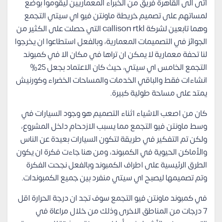
اتى الى القاهرة فريق من الخبراء المعماريين ليقوموا بوضع
لمساتهم على تصميم خريطة ماونتن فيو اي سيتي التجمع
وهما تابعين لشركة callison rtkl التي حصلت على الكثير من
الجوائز في التصميمات المعمارية، وبالفعل استطاعوا ان يخرجوا
لنا تحفة معمارية لا يمكن ان تراها في مكان الا في كمبوند
التجمع الخامس اي سيتي، حيث كان الاعتماد بجعل 25%
انشاءات فقط والباقي الخدمات والمساحات الخضراء وكورنيش
يمتد على مساحة طولية كبيرة.
كان من اصعب الاشياء اثناء التصميم هو وجود السيارات في
وسط ماونتن فيو التجمع مما يسبب الازدحام داخل المشروع،
ولكن تم التفكير في طريقة لتكون السيارات بعيدة عن الناس
والأماكن الحيوية في الكمبوند، ومن هنا جاءت فكرة ان يكون
الطرق الرئيسية على اطراف الكمبوند وبالفعل نجحت الفكرة
وتم تصميمها ليصبح اي سيتي منفرد بين جميع الكمبوندات.
في كمبوند ماونتن فيو التجمع سوف تجد ان درجة الحرارة اقل
7 درجات من المناطق الاخرى وذلك من خلال مراعاة في