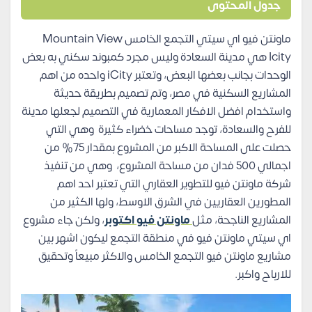
جدول المحتوى
ماونتن فيو اي سيتي التجمع الخامس Mountain View
Icity هي مدينة السعادة وليس مجرد كمبوند سكني به بعض
الوحدات بجانب بعضها البعض، وتعتبر iCity واحده من اهم
المشاريع السكنية في مصر، وتم تصميم بطريقة حديثة
واستخدام افضل الافكار المعمارية في التصميم لجعلها مدينة
للفرح والسعادة، توجد مساحات خضراء كثيرة وهي التي
حصلت على المساحة الاكبر من المشروع بمقدار 75% من
اجمالي 500 فدان من مساحة المشروع، وهي من تنفيذ
شركة ماونتن فيو للتطوير العقاري التي تعتبر احد اهم
المطورين العقاريين في الشرق الاوسط، ولها الكثير من
المشاريع الناجحة، مثل
ماونتن فيو اكتوبر
، ولكن جاء مشروع
اي سيتي ماونتن فيو في منطقة التجمع ليكون اشهر بين
مشاريع ماونتن فيو التجمع الخامس والاكثر مبيعاً وتحقيق
للارباح واكبر.