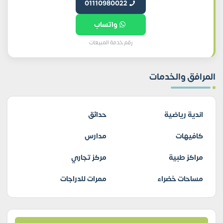
01110980022
واتساب
رقم خدمة المبيعات
المرافق والخدمات
اندية رياضية
حدائق
كافيهات
مدارس
مراكز طبية
مركز تجاري
مساحات خضراء
ممرات للدراجات