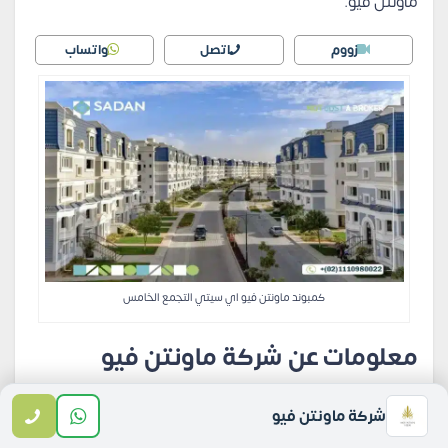
ماونتن فيو.
زووم
اتصل
واتساب
كمبوند ماونتن فيو اي سيتي التجمع الخامس
معلومات عن
شركة ماونتن فيو
للتطوير العقاري Mountain View
شركة ماونتن فيو
تم تنفيذ المشروع من قبل
شركة ماونتن فيو
التي تعد