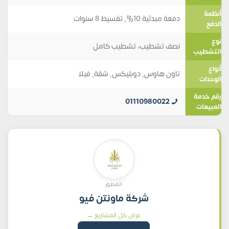
أنظمة
دفعة مبدئية 10%, تقسيط 8 سنوات
الدفع
نوع
نصف تشطيب، تشطيب كامل
التشطيب
أنواع
تاون هاوس
,
دوبليكس
,
شقة
,
فيلا
الوحدات
رقم خدمة
01110980022
المبيعات
المطور
شركة ماونتن فيو
عرض كل المشاريع →