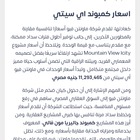
اسعار كمبوند اي سيتي
كعادتها، تقدم شركة ماونتن فيو أسعارًا تنافسية مقارنة
بالمطورين الآخرين، إلى جانب توفير أطول فترات سداد ممكنة،
مع مقدم يتناسب مع قيمة الوحدة. ويُلاحظ أن أسعار مشروع
Mountain View Icity تشهد ارتفاعًا سريعًا بفضل تصميمه
المعماري الفريد، وبيئته الراقية التي تضمن أسلوب حياة مميز
داخل مجتمع متكامل. وتبدأ أسعار الوحدات في ماونتن فيو
أي سيتي من
11,293,465
جنيه مصري
.
ومن المهم الإشارة إلى أن دخول كيان ضخم مثل شركة
ماونتن فيو إلى السوق العقاري المصري ساهم في رفع
مستوى المنافسة، حيث استطاعت الشركة أن تقدم أسعار
وخطط سداد مرنة تنافس بها كبرى المشاريع العقارية. ومن
أبرز هذه المشاريع
كمبوند جاليريا مون فالي
، المعروف
بخدماته ومزاياه الجذابة مقارنة بأسعاره. ومع ذلك، تظل
الأسعار والعروض التي تقدمها ماونتن فيو قادرة على مجاراة