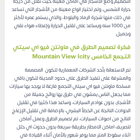
التصميم وضع الأشجار في أماكن معينة حيث تقلل من درجة
حرارة الشمس، وتم اختيار انواع معينة من الأشجار التي تساعد
في ذلك منها شجرة الرماد والبلوط، والذي يستمر عمره لأكثر
من 1000 سنه ويساعد على تقليل الحرارة وإعطاء هواء نقي
وجميل.
فكرة تصميم الطرق في ماونتن فيو اي سيتي
التجمع الخامس Mountain View Icity
تم الاستعانة بأحد الشركات المعمارية لتكون المصممة
والمشرفة على تنفيذ الطرق على حدود المدينة لتكون باقي
مساحة ماونتن فيو اي سيتي التجمع فارغة لا يوجد بها سيارات
مما يجعل الناس يمشون في طرق بها روائح جميلة من
الأشجار، بدون عوادم السيارات، وساعد هذا كثيرا في تقليل
الحوادث الناتجة عن الخطأ البشري، بالإضافة الى تقليل الإزعاج
الناتج من اصوات السيارات، تم تصميم الطرق وعمل أماكن
لتصريف اماكن الامطار بطريقة سريعة بدون حدوث اي خلل
اثناء سقوط المتر مما يوفر شعور بالأمان أثناء القيادة في