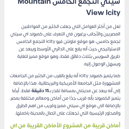
سيتي التجمع الخامس Mountain
View Icity
لعل من أكثر العوامل التي جعلت الكثير من المواطنين
المصريين والأجانب يرغبون في التعرف على كمبوند اي سيتي
تجمع خامس، هو موقع ماونتن فيو icity التجمع الخامس
الاستراتيجي حيث أنه يقع على الدائري الأوسط ويبعد عن
طريق السويس بثلاث دقائق فقط، وهو موقع مميز للغاية
ويسهل الوصول إليه.
كما يتميز كمبوند icity أنه يقع بالقرب من الكثير من الجامعات
المشهورة مثل الجامعة الأمريكية والبريطانية، هذا بالإضافة
إلى أنه يبعد عن مدينتي بمسافة تقدر بـ
15 دقيقة
فقط، أيضًا
يتميز الكمبوند بأنه قريب جدًا من أماكن ومعالم مختلفة بمصر،
بالإضافة الى موقع اي سيتي مميز وقريب من اهم الطرق
والمحاور الرئيسية التي تجعلك على اتصال بالمدينة باكملها.
أماكن قريبة من المشروع الأماكن القريبة من اي