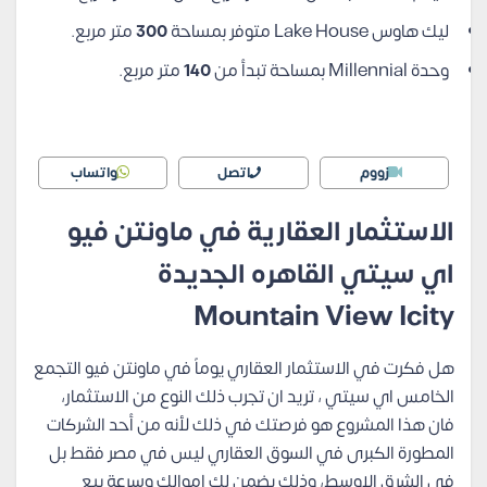
ليك هاوس Lake House متوفر بمساحة
300
متر مربع.
وحدة Millennial بمساحة تبدأ من
140
متر مربع.
زووم
اتصل
واتساب
الاستثمار العقارية في ماونتن فيو
اي سيتي القاهره الجديدة
Mountain View Icity
هل فكرت في الاستثمار العقاري يوماً في ماونتن فيو التجمع
الخامس اي سيتي ، تريد ان تجرب ذلك النوع من الاستثمار،
فان هذا المشروع هو فرصتك في ذلك لأنه من أحد الشركات
المطورة الكبرى في السوق العقاري ليس في مصر فقط بل
في الشرق الاوسط، وذلك يضمن لك اموالك وسرعة بيع