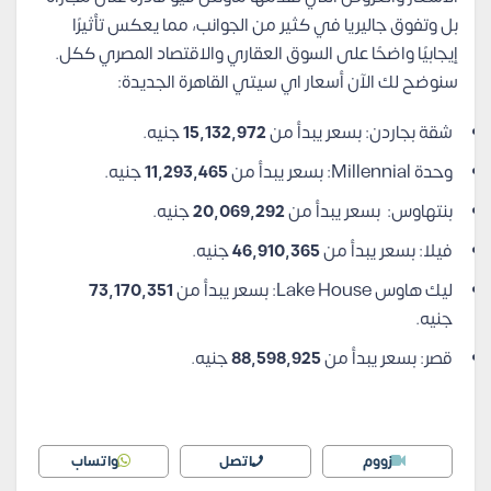
بل وتفوق جاليريا في كثير من الجوانب، مما يعكس تأثيرًا
إيجابيًا واضحًا على السوق العقاري والاقتصاد المصري ككل.
سنوضح لك الآن أسعار اي سيتي القاهرة الجديدة:
شقة بجاردن: بسعر يبدأ من
15,132,972
جنيه.
وحدة Millennial: بسعر يبدأ من
11,293,465
جنيه.
بنتهاوس: بسعر يبدأ من
20,069,292
جنيه.
فيلا: بسعر يبدأ من
46,910,365
جنيه.
ليك هاوس Lake House: بسعر يبدأ من
73,170,351
جنيه.
قصر: بسعر يبدأ من
88,598,925
جنيه.
زووم
اتصل
واتساب