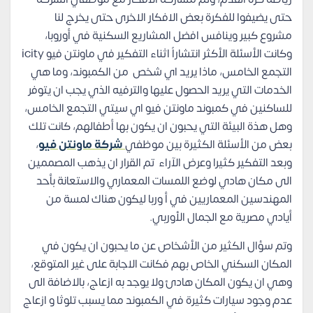
حتى يضيفوا للفكرة بعض الافكار الاخرى حتى يخرج لنا
مشروع كبير وينافس افضل المشاريع السكنية في أوروبا،
وكانت الأسئلة الأكثر انتشاراً اثناء التفكير في ماونتن فيو icity
التجمع الخامس، ماذا يريد اي شخص من الكمبوند، وما هي
الخدمات التي يريد الحصول عليها والترفيه الذي يجب ان يتوفر
للساكنين في كمبوند ماونتن فيو اي سيتي التجمع الخامس،
وهل هذة البيئة التي يحبون ان يكون بها أطفالهم، كانت تلك
بعض من الأسئلة الكثيرة بين موظفي
شركة ماونتن فيو
،
وبعد التفكير كثيرا وعرض الآراء تم القرار ان يذهب المصممين
الى مكان هادي لوضع اللمسات المعماري والاستعانة بأحد
المهندسين المعماريين في أ وربا ليكون هناك لمسة من
أيادي مصرية مع الجمال الأوربي.
وتم سؤال الكثير من الأشخاص عن ما يحبون ان يكون في
المكان السكني الخاص بهم فكانت الاجابة على غير المتوقع،
وهي ان يكون المكان هادئ ولا يوجد به ازعاج، بالاضافة الى
عدم وجود سيارات كثيرة في الكمبوند مما يسبب تلوثا و ازعاج