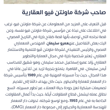
صاحب شركة ماونتن فيو العقارية
قبل التعرف على المزيد من المعلومات عن شركة ماونتن فيو، نرغب
في اطلاعك على نبذة عن مؤسس شركة ماونتن فيو نفسه، وعن
قصة نجاحه التي توصف بأنها قصة كفاح بارزة في التاريخ المصري،
اليك بعض التفاصيل عنه
عمرو سليمان
، المهندس المعماري
المصري والرئيس التنفيذي لشركة ماونتن ڤيو للتنمية والاستثمار
العقاري، يُعتبر شخصية بارزة في مجال العمارة والتطوير
العقاري.وُلد عمرو إسماعيل محمد سليمان، وهو شقيق للمحاسب
أيمن سليمان، في القاهرة. يتمتع بتجربة تزيد عن ثلاثين عامًا في
هذا المجال، حيث بدأ مسيرته المهنية في عام
1989
بتأسيس شركة
دار المعمار للعمارة والديكور، حيث كان يهدف دائمًا إلى تقديم
تصميمات مبتكرة تعزز جودة حياة العملاء.عبر تطور مسيرته، اتسع
نطاق عمله ليشمل قطاع المقاولات أيضًا، حيث بدأ أعمال المقاولات
الخاصة به في عام
1993،
ومع توسع شركته، تحولت دار المعمار
للهندسة المعمارية والديكور إلى مجموعة دار المعمار (DMG)،