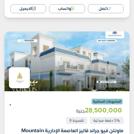
اتصل
واتساب
الايميل
المشروعات السكنية
28٬500٬000
جنية
5% دفعة مبدئية
تقسيط 8
ماونتن فيو جراند فاليز العاصمة الإدارية Mountain