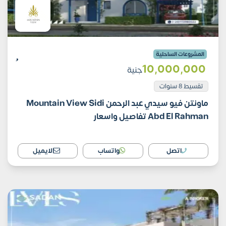
المشروعات الساحلية
10٬000٬000
جنية
تقسيط 8 سنوات
ماونتن فيو سيدي عبد الرحمن Mountain View Sidi
Abd El Rahman تفاصيل واسعار
اتصل
واتساب
الايميل