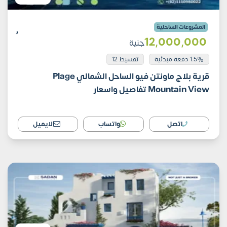
المشروعات الساحلية
12٬000٬000
جنية
1.5% دفعة مبدئية
تقسيط 12
قرية بلاج ماونتن فيو الساحل الشمالي Plage
Mountain View تفاصيل واسعار
اتصل
واتساب
الايميل