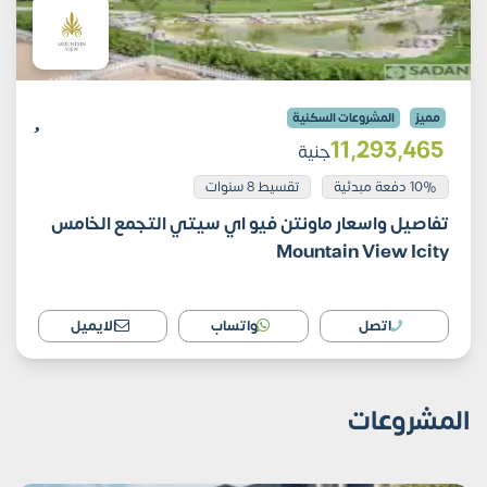
مميز
المشروعات السكنية
11٬293٬465
جنية
10% دفعة مبدئية
تقسيط 8 سنوات
تفاصيل واسعار ماونتن فيو اي سيتي التجمع الخامس
Mountain View Icity
اتصل
واتساب
الايميل
المشروعات