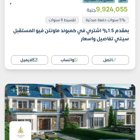
مميز
المشروعات السكنية
9٬924٬055
جنية
5% سنوات دفعة مبدئية
تقسيط 8 سنوات
بمقدم 1.5% اشتري في كمبوند ماونتن فيو المستقبل
سيتي تفاصيل واسعار
اتصل
واتساب
الايميل