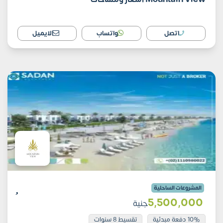
اتصل
واتساب
الايميل
المشروعات الساحلية
5٬500٬000
جنية
10% دفعة مبدئية
تقسيط 8 سنوات