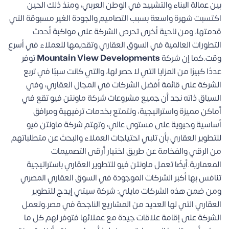
بين عمالة البناء والتشييد في الوطن العربي، ومنذ ذلك الحين
اكتسبت شهرة واسعة بسبب التصاميم والجودة الغير مسبوقة التي
قدمتها، ومن ناحية أخرى تحرص الشركة على مواكبة أحدث
التطورات العالمية في السوق العقاري وتقديمها للعملاء في أسرع
وقت.كما إن شركة
Mountain View Developments
توفر
عددًا كبيرًا من المزايا التي لا حصر لها، والتي كانت سببًا في تربع
الشركة على قائمة أفضل الشركات في المجال العقاري، وفي
السياق ذاته نجد أن جميع مشروعات شركة ماونتن فيو تقع في
أماكن مميزة واستراتيجية، وتتمتع بخدمات ترفيهية ومرافق
أساسية وحيوية على مستوى عالي، وتهتم شركة ماونتن فيو
للتطوير العقاري بأن تلبي احتياجات العملاء والبحث عن متطلباتهم
من الرقي والفخامة عن طريق اختيار أرقى التصميمات
المعمارية.أيضًا تعمل ماونتن فيو للتطوير العقاري باستراتيجية
تنافس بها أكبر الشركات الموجودة في السوق العقاري المصري
ومن ضمن هذه الشركات مايلي:
شركة سيتي إيدج للتطوير
العقاري
التي لها العديد من المشاريع الناجحة في مصر.وتعمل
الشركة على إقامة علاقات جيدة مع عملائها فتوفر لهم كل ما