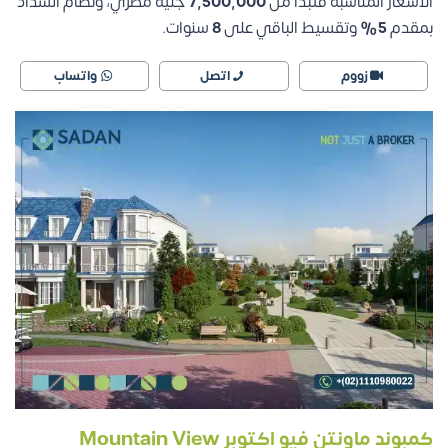
الأسعار المناسبة فتبدأ من
7,500,000
جنيه مصري، ونظام السداد
بمقدم
5%
وتقسيط الباقي على
8
سنوات.
زووم
اتصل
واتساب
كمبوند ماونتن فيو اكتوبر Mountain View