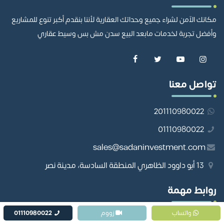
مكانك الآمن لشراء جميع وحداتك العقارية لأننا بنقدم أكبر تنوع للمشاريع
وأفضل تجربة لخدمات مابعد البيع سدن مش بس وسيط عقاري
تواصل معنا
201110980022
01110980022
sales@sadaninvestment.com
13 أبو داوود الظاهري المنطقة السادسة، مدينة نصر
روابط مهمة
واتساب
زووم
01110980022
المطورين