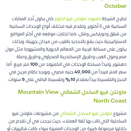
October
تطرح الشركة
كمبوند ماونتن فيو اكتوبر
كي يكون أحد المنارات
السكنية في 6 أكتوبر، وتقدم فيه مختلف أنواع الوحدات السكنية
من شقق ودوبلكس وفلل، كما اختارت موقعه في أكثر المواقع
الاستراتيجية حيث يقع بالتحديد بالقرب من ميدان جهينة، وبذلك
يكون على مسافة قريبة من المعالم الحيوية والمشهورة مثل مول
مصر ومول العرب وطريق الإسكندرية الصحراوي وطريق وصلة
دهشور، وتبدأ مساحة الوحدات في الكمبوند من
100
متر مربع، أما
سعر المتر فيبدأ من
40,000
جنيه مصري، ويوجد نظام مريح في
الحجز والتقسيط يبدأ بمقدم
10%
وتقسيط الباقي على
9
سنوات.
ماونتن فيو الساحل الشمالي Mountain View
North Coast
مشروع
ماونتن فيو الساحل الشمالي
من مشروعات ماونتن فيو
الساحلية التي نالت بها ثقة العملاء، حيث نجحت في أن تقدم من
خلالها مجموعة كبيرة من الوحدات المميزة سواء كانت شاليهات أو