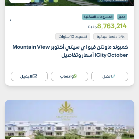
مميز
المشروعات السكنية
8٬763٬214
جنية
5% دفعة مبدئية
تقسيط 10 سنوات
كمبوند ماونتن فيو اي سيتي أكتوبر Mountain View
ICity October أسعار وتفاصيل
اتصل
واتساب
الايميل