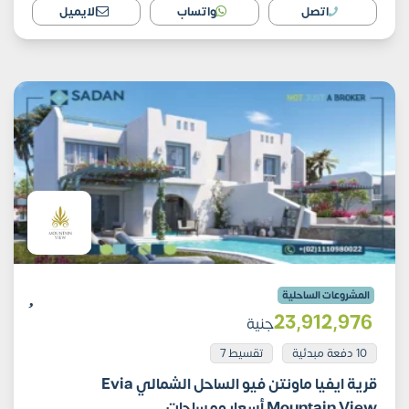
اتصل
واتساب
الايميل
المشروعات الساحلية
23٬912٬976
جنية
10 دفعة مبدئية
تقسيط 7
قرية ايفيا ماونتن فيو الساحل الشمالي Evia
Mountain View أسعار ومساحات