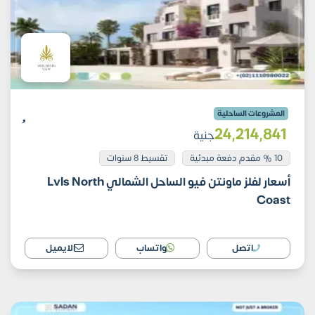
المشروعات الساحلية
24٬214٬841
جنية
10 % مقدم دفعة مبدئية
تقسيط 8 سنوات
أسعار لفلز ماونتن فيو الساحل الشمالي Lvls North
Coast
اتصل
واتساب
الايميل