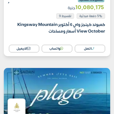
10٬080٬175
جنية
5% دفعة مبدئية
تقسيط 9
كمبوند كينجز واي 6 أكتوبر Kingsway Mountain
View October أسعار ومساحات
اتصل
واتساب
الايميل