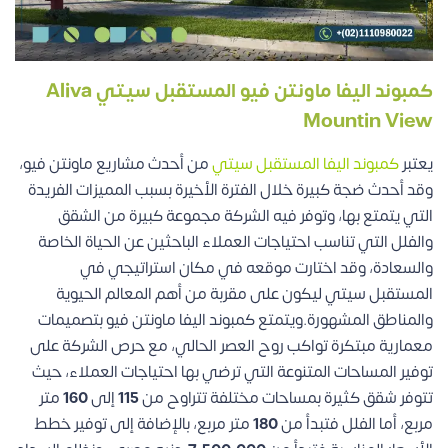
كمبوند اليفا ماونتن فيو المستقبل سيتي Aliva
Mountin View
يعتبر
كمبوند اليفا المستقبل سيتي
من أحدث مشاريع ماونتن فيو،
وقد أحدث ضجة كبيرة خلال الفترة الأخيرة بسبب المميزات الفريدة
التي يتمتع بها، وتوفر فيه الشركة مجموعة كبيرة من الشقق
والفلل التي تناسب احتياجات العملاء الباحثين عن الحياة الخاصة
والسعادة، وقد اختارت موقعه في مكان استراتيجي في
المستقبل سيتي ليكون على مقربة من أهم المعالم الحيوية
والمناطق المشهورة.ويتمتع كمبوند اليفا ماونتن فيو بتصميمات
معمارية مبتكرة تواكب روح العصر الحالي، مع حرص الشركة على
توفير المساحات المتنوعة التي ترضي بها احتياجات العملاء، حيث
تتوفر شقق كثيرة بمساحات مختلفة تتراوح من
115
إلى
160
متر
مربع، أما الفلل فتبدأ من
180
متر مربع، بالإضافة إلى توفير خطط