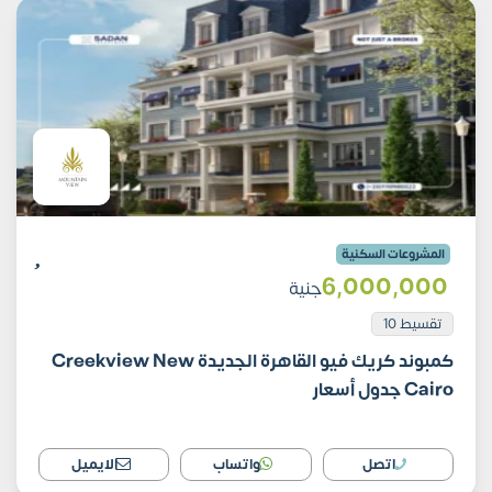
المشروعات السكنية
6٬000٬000
جنية
تقسيط 10
كمبوند كريك فيو القاهرة الجديدة Creekview New
Cairo جدول أسعار
اتصل
واتساب
الايميل