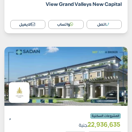
View Grand Valleys New Capital
اتصل
واتساب
الايميل
المشروعات السكنية
22٬936٬635
جنية