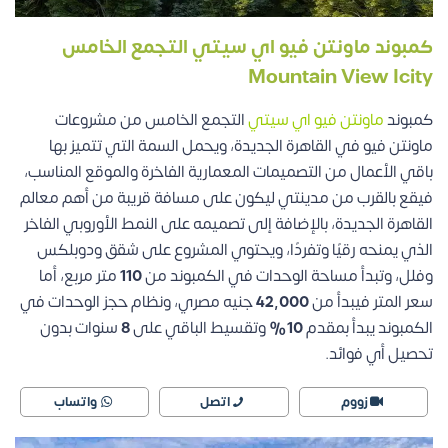
كمبوند ماونتن فيو اي سيتي التجمع الخامس
Mountain View Icity
كمبوند
ماونتن فيو اي سيتي
التجمع الخامس من مشروعات
ماونتن فيو في القاهرة الجديدة، ويحمل السمة التي تتميز بها
باقي الأعمال من التصميمات المعمارية الفاخرة والموقع المناسب،
فيقع بالقرب من مدينتي ليكون على مسافة قريبة من أهم معالم
القاهرة الجديدة، بالإضافة إلى تصميمه على النمط الأوروبي الفاخر
الذي يمنحه رقيًا وتفردًا، ويحتوي المشروع على شقق ودوبلكس
وفلل، وتبدأ مساحة الوحدات في الكمبوند من
110
متر مربع، أما
سعر المتر فيبدأ من
42,000
جنيه مصري، ونظام حجز الوحدات في
الكمبوند يبدأ بمقدم
10%
وتقسيط الباقي على
8
سنوات بدون
تحصيل أي فوائد.
زووم
اتصل
واتساب