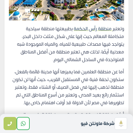
وتعتبر
منطقة رأس الحكمة
بطبيعتها منطقة سياحية
متكاملة المعالم حيث إنها على شكل مثلث داخل البحر،
يتواجد فيها مصدات طبيعية للمياه، والمياه الموجودة شبه
معدنية أيضًا، لذلك هي تعتبر منطقة من أفضل المناطق
المتواجدة في الساحل الشمالي اليوم.
أما عن منطقة العلمين فما يميزها أنها مدينة قائمة بالفعل،
ستكون تحفة فنية في المستقبل القريب، حيث أنها لن تكون
منطقة تذهب إليها في فصل الصيف أو الشتاء فقط، وتعتبر
استثمار رائع بعيد المدى، وتعتبر من أسرع المناطق التي تم
تطويرها في مصر لأن الدولة قد أولت اهتمام خاص بها.
أيضًا منطقة الضبعة تعتبر قريبة من منطقة العلمين واليوم
هي من أهم المناطق المتواجدة في منطقة الساحل
شركة ماونتن فيو
الشمالي لأن مشاريع مدينة العلمين تعتبر من أهم المشاريع