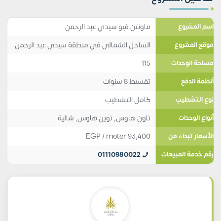
ماونتن فيو سيدي عبد الرحمن
اسم المشروع
الساحل الشمالي في منطقة سيدي عبد الرحمن
موقع المشروع
115
مساحة الوحدات
تقسيط 8 سنوات
أنظمة الدفع
كامل التشطيب
نوع التشطيب
تاون هاوس
,
توين هاوس
,
شالية
أنواع الوحدات
EGP
/ meter
93,400
الأسعار تبداء من
01110980022
رقم خدمة المبيعات