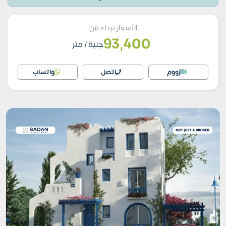
الأسعار تبداء من
93,400
جنية
/ متر
زووم
اتصل
واتساب