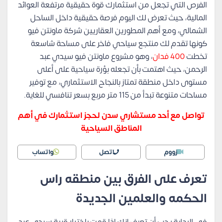
الفرص التي تجعل من استثمارك قوة حقيقية مرتفعة العوائد
المالية، حيث تعرض لك اليوم فرصة حقيقية داخل الساحل
الشمالي، ومع أهم المطورين العقاريين شركة ماونتن فيو
كونها تقدم لك منتجع سياحي فاخر على مساحة شاسعة
تخطت
400 فدان
، وهو مشروع ماونتن فيو سيدي عبد
الرحمن، حيث اهتمت بأن تجعله بؤرة سياحية على أعلى
مستوى داخل منطقة تمتاز بالنجاح الاستثماري، مع توفير
مساحات متنوعة تبدأ من 115 متر مربع بسعر تنافسي للغاية.
تواصل مع أحد مستشاري سدن لحجز استثمارك في أهم
المناطق السياحية
زووم
اتصل
واتساب
تعرف على الفرق بين
منطقه راس
الحكمه والعلمين الجديدة
في البداية يجب أن تعرف انك اذا قمت باختيار قرية سيدي عبد