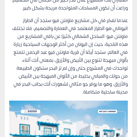
العقاري بنت المشروع على قدر كبير من الجمال في التصميم،
وراعت أن تكون المساحات المتواجدة مريحة بشكل كبير.
عندما تفكر في كل مشاريع ماونتن فيو ستجد أن الطراز
اليوناني هو الطراز المعتمد في العمارة والتصميم، فلا تختلف
ماونتن فيو الساحل الشمالي كثيرًا عن باقي المشاريع من
هذه الناحية، حيث إن اليونان من أكثر الوجهات السياحية زيارة
في العالم، ستجد أيضًا أن قرية ماونتن فيو عبد الرحمن تتمتع
بألوان مبهجة تتنوع بين الأبيض والأزرق، بمعنى أنك أثناء
تواجدك في المشروع حتى وإن لم ترَ البحر ستكون الطبيعة
من حولك والمباني بخليط من الألوان المبهجة بين الأبيض
والأزرق، وهو ما يوفر جو مثالي لشعورك أنك بجانب البحر في
مدينة ساحلية متكاملة.