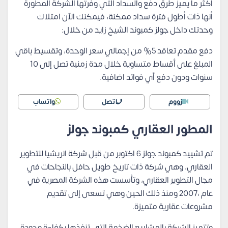
أكثر ما يميز طرق دفع والسداد التي وفرتها الشركة المطورة
أنها ذات أطول فترة سداد ممكنة، فيمكنك الآن امتلاك
وحدتك داخل جولز كمبوند الشيخ زايد من خلال:
دفع مقدم تعاقد 5% من إجمالي سعر الوحدة، وتقسيط باقي
المبلغ على أقساط متساوية خلال مدة زمنية تصل إلى 10
سنوات ودون دفع أي فوائد اضافية.
زووم
اتصل
واتساب
المطور العقاري كمبوند جولز
تم تشييد كمبوند جولز 6 اكتوبر من قبل شركة انريشيا للتطوير
العقاري، وهي شركة ذات تاريخ طويل حافل بالنجاحات في
مجال التطوير العقاري، وتأسست هذه الشركة المصرية في
عام ،2007 ومنذ ذلك الحين وهي تسعى إلى تقديم
مشروعات عقارية متميزة.
وتتميز الشركة بالمشاريع الضخمة التي تنفذها بكفاءة وجودة