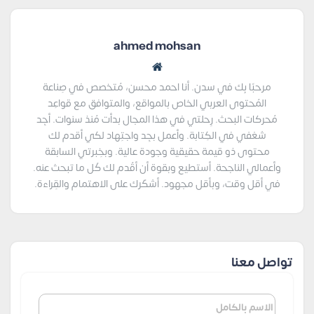
ahmed mohsan
مرحبًا بِك في سدن. أنا احمد محسن، مُتخصص في صِناعة
المُحتوى العربي الخاص بالمواقع، والمتوافق مع قواعِد
مُحركات البحث. رِحلتي في هذا المجال بدأت مُنذ سنوات. أجِد
شغفي في الكِتابة. وأعمل بجِد واجتِهاد لكي أقدم لك
محتوى ذو قيمة حقيقية وجودة عالية. وبخِبرتي السابقة
وأعمالي الناجحة. أستطيع وبقوة أن أقُدم لك كُل ما تبحث عنه.
في أقل وقت، وبأقل مجهود. أشكُرك على الاهتمام والقِراءة.
تواصل معنا