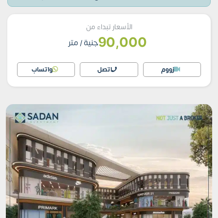
الأسعار تبداء من
90,000
جنية
/ متر
زووم
اتصل
واتساب