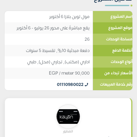
مول توين بلازا 6 أكتوبر
اسم المشروع
يقع مباشرةً على محور 26 يوليو - 6 أكتوبر
موقع المشروع
26
مساحة الوحدات
دفعة مبدئية 10%, تقسيط 5 سنوات
أنظمة الدفع
اداري (مكتب)
,
تجاري (محل)
,
طبي
أنواع الوحدات
EGP
/ meter
90,000
الأسعار تبداء من
01110980022
رقم خدمة المبيعات
المطور