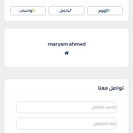
زووم
اتصل
واتساب
maryam ahmed
تواصل معنا