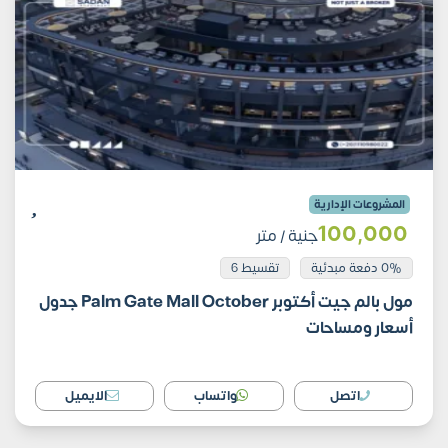
المشروعات الإدارية
100٬000
جنية
/ متر
0% دفعة مبدئية
تقسيط 6
مول بالم جيت أكتوبر Palm Gate Mall October جدول
أسعار ومساحات
اتصل
واتساب
الايميل