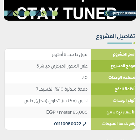
تفاصيل المشروع
مول ذا ميد 6 أكتوبر
اسم المشروع
على المحور المركزي مباشرة
موقع المشروع
30
مساحة الوحدات
دفعة مبدئية 10%, تقسيط 7
أنظمة الدفع
اداري (مكتب)
,
تجاري (محل)
,
طبي
أنواع الوحدات
EGP
/ meter
85,000
الأسعار تبداء من
01110980022
رقم خدمة المبيعات