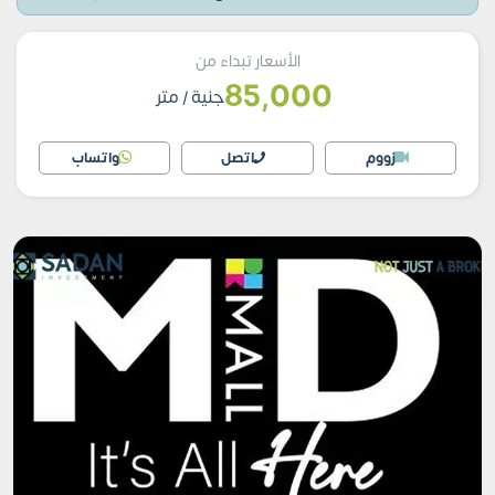
الأسعار تبداء من
85,000
جنية
/ متر
زووم
اتصل
واتساب