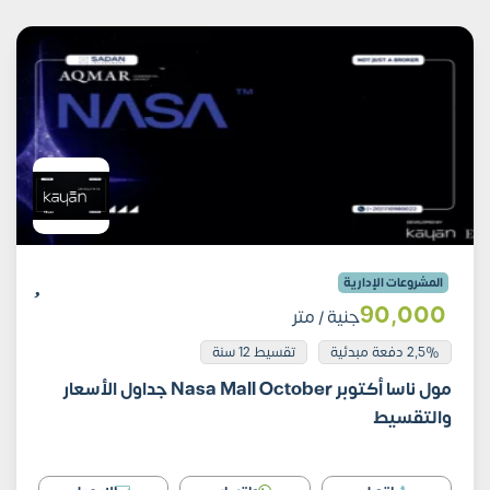
المشروعات الإدارية
90٬000
جنية
/ متر
2,5% دفعة مبدئية
تقسيط 12 سنة
مول ناسا أكتوبر Nasa Mall October جداول الأسعار
والتقسيط