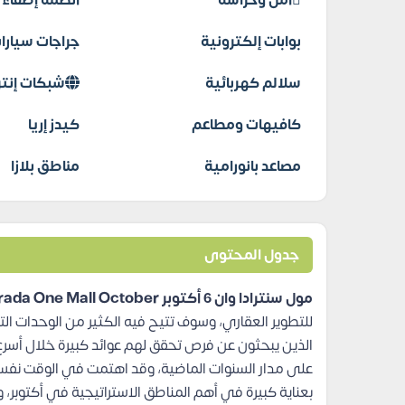
أمن وحراسة
أنظمة إطفاء ا
بوابات إلكترونية
جراجات سيارا
سلالم كهربائية
شبكات إنتر
كافيهات ومطاعم
كيدز إريا
مصاعد بانورامية
مناطق بلازا
جدول المحتوى
مول سنترادا وان 6 أكتوبر Centrada One Mall October
للتطوير العقاري، وسوف تتيح فيه الكثير من الوحدات الت
الذين يبحثون عن فرص تحقق لهم عوائد كبيرة خلال أسرع
على مدار السنوات الماضية، وقد اهتمت في الوقت نفسه
بعناية كبيرة في أهم المناطق الاستراتيجية في أكتوبر،