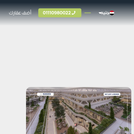
01110980022
أضف عقارك
جنيه