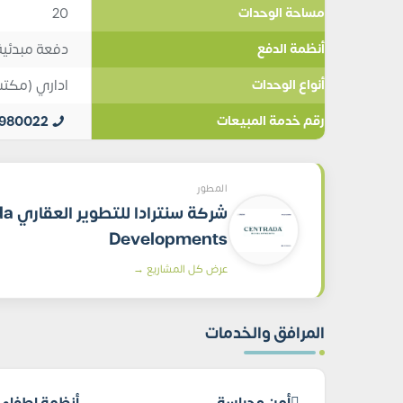
20
مساحة الوحدات
دفعة مبدئية 1%, تقسيط
أنظمة الدفع
اداري (مكت
أنواع الوحدات
0980022
رقم خدمة المبيعات
المطور
شركة سن
Developments
عرض كل المشاريع →
المرافق والخدمات