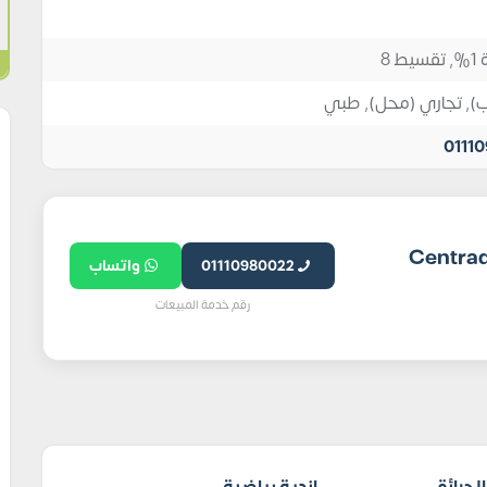
 8
ب)
,
تجاري (محل)
,
طبي
0111
ترادا للتطوير العقاري Centrada
01110980022
واتساب
رقم خدمة المبيعات