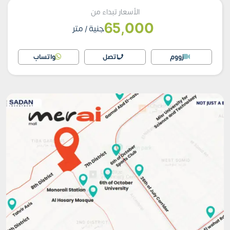
الأسعار تبداء من
65,000
جنية
/ متر
زووم
اتصل
واتساب