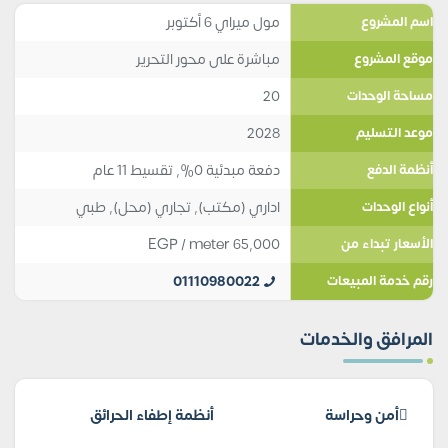
مول ميراي 6 أكتوبر
اسم المشروع
مباشرة على محور التحرير
موقع المشروع
20
مساحة الوحدات
2028
موعد التسليم
دفعة مبدئية 0%, تقسيط 11 عام
أنظمة الدفع
اداري (مكتب)
,
تجاري (محل)
,
طبي
أنواع الوحدات
EGP
/ meter
65,000
الأسعار تبداء من
01110980022
رقم خدمة المبيعات
المرافق والخدمات
أمن وحراسة
أنظمة إطفاء الحرائق