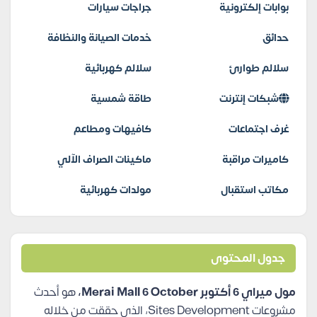
بوابات إلكترونية
جراجات سيارات
حدائق
خدمات الصيانة والنظافة
سلالم طوارئ
سلالم كهربائية
شبكات إنترنت
طاقة شمسية
غرف اجتماعات
كافيهات ومطاعم
كاميرات مراقبة
ماكينات الصراف الآلي
مكاتب استقبال
مولدات كهربائية
جدول المحتوى
مول ميراي 6 أكتوبر Merai Mall 6 October،
هو أحدث
مشروعات
Sites Development، الذي حققت من خلاله