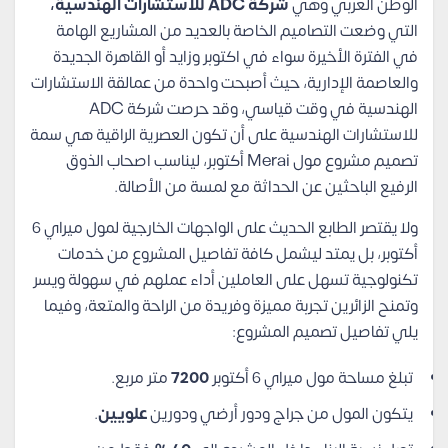
الوطن العربي وهي
شركة ADC للاستشارات الهندسية،
التي وضعت التصاميم الخاصة بالعديد من المشاريع الهامة
في الفترة الأخيرة سواء في اكتوبر وزايد أو القاهرة الجديدة
والعاصمة الإدارية، حيث أصبحت واحدة من عمالقة الاستشارات
الهندسية في وقت قياسي، وقد حرصت شركة ADC
للاستشارات الهندسية على أن تكون العصرية الراقية هي سمة
تصميم مشروع مول Merai أكتوبر، ليناسب اصحاب الذوق
الرفيع الباحثين عن الحداثة مع لمسة من الأصالة.
ولا يقتصر الطابع الحديث على الواجهات الخارجية لمول ميراي 6
أكتوبر، بل يمتد ليشمل كافة تفاصيل المشروع من خدمات
تكنولوجية تسهل على العاملين أداء عملهم في سهولة ويسر
وتمنح الزائرين تجربة مميزة وفريدة من الراحة والمتعة، وفيما
يلي تفاصيل تصميم المشروع:
تبلغ مساحة مول ميراي 6 أكتوبر
7200
متر مربع.
يتكون المول من جراج ودور أرضي ودورين
علويين
.