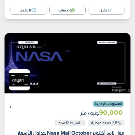
اتصل
واتساب
الايميل
المشروعات الإدارية
90٬000
جنية
/ متر
2,5% دفعة مبدئية
تقسيط 12 سنة
مول ناسا أكتوبر Nasa Mall October جداول الأسعار