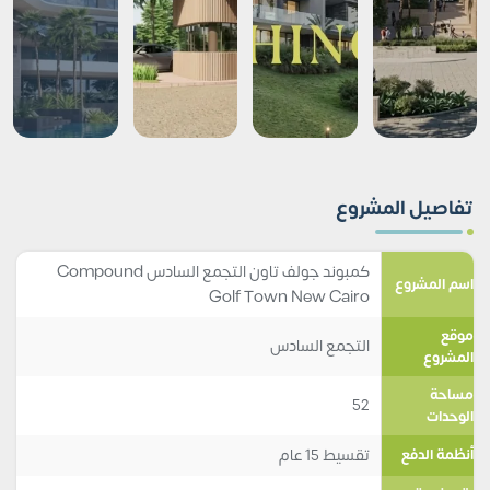
تفاصيل المشروع
كمبوند جولف تاون التجمع السادس Compound
اسم المشروع
Golf Town New Cairo
موقع
التجمع السادس
المشروع
مساحة
52
الوحدات
تقسيط 15 عام
أنظمة الدفع