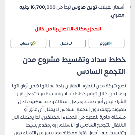
أسعار الفيلات
توين هاوس
تبدأ من
16,700,000 جنيه
مصري.
للحجز يمكنك الاتصال بنا من خلال
زووم
اتصل
واتساب
خطط سداد وتقسيط مشروع مدن
التجمع السادس
تضع شركة مدن للتطوير العقاري راحة عملائها ضمن أولوياتها
وهذا من خلال توفير خطط سداد وتقسيط مرنة تجعل قرار
الشراء ليس أمر صعب، وتجعل امتلاك وحدة سكنية داخل
كمبوند جولف تاون التجمع السادس لا يمثل أي عائق أو
مشكلة مادية للعديد من العملاء المختلفين. لذا يمكنك الآن
الانتقال للتجمع السادس او الاستثمار به بمقدم بسيط
وتقسيط على أطول فترة ممكنة؛ مما ييسر من التملك دون