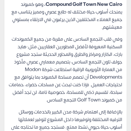
Compound Golf Town New Cairo،
وهو كمبوند
يمنحك أسلوب حياة مختلف له طابع عصري ومميز يتناسب مع
جميع العملاء المختلفين الذين يرغبون في الارتقاء بمستوي
معيشتهم.
وفي قلب التجمع السادس على مقربة من جميع الكمبوندات
السكنية المعروفة لأفضل المطورين العقاريين مثل: هايد
بارك، الكازار ومراكز والطرق والمحاور الحديثة ستجد مشروع
جولف تاون التجمع السادس، بتصميم معماري عصري مأخوذ
من العمارة الأوروبية الراقية استطاعت شركة Modon
Developments أن تصمم مساحة الكمبوند بما يتوافق مع
احتياجات العميل. فإذا كنت تبحث عن مساحات خضراء، حمامات
سباحة، تقسيم ذكي للمساحة، خصوصية تامة، لن تجد أفضل
من كمبوند Golf Town التجمع السادس.
بالإضافة إلى اهتمام شركة مدن الكبير بالخدمات ووسائل
الترفيه المختلفة وتوفيرها داخل المشروع لتوفير لعملائها
أسلوب حياة حيوي نشط ممتع، فستجد جميع ما تحتاجه على