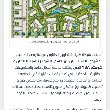
الماستر بلان في كمبوند نول التجمع السادس
أسندت شركة كليك للتطوير العقاري مهمة وضع تصاميم
المشروع
للاستشاري الهندسي الشهير ياسر البلتاجي و
شركته
YBA
الذي يمتلك سابقة أعمال حافة بالمشروعات
العقارية الناجحة والتي تعد أيقونات عقارية في العاصمة
الإدارية، والقاهرة الجديدة وزايد وغيرها، مما يضمن خروج
تصميم كمبوند نول بشكل مبهر يتناسب مع تطلعات عملائه
الباحثين عن تصاميم راقية للواجهات تناسب أصحاب الذوق
الرفيع.
كما يوفر التصميم المعماري توزيع مثالي للخدمات حيث يضم