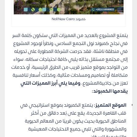
كمبوند Noll New Cairo
يتمتع المشروع بالعديد من المميزات التي ستكون كلمة السر
في نجاح كمبوند نول التجمع السادس، ونظراً لوجود المشروع
في منطقة ناشئة، فقد حرصت الشركة المطورة على تحويله
إلى مجتمع مستقل بذاته يلبي كافة احتياجات سكانه، سواء
من التواجد بموقع متميز قريب من الطرق الرئيسية، أو خدمات
متكاملة أو تصاميم ومساحات مثالية، وكذلك أسعار تنافسية
تعزز من جاذبيةالمشروع،
وفيما يلي أبرز المميزات التي
يقدمها الكمبوند:
الموقع المتميز:
يتمتع الكمبوند بموقع استراتيجي في
قلب القاهرة الجديدة، يقع على بُعد دقائق من أكثر
المناطق الحيوية بحيث يكون قريبًا من المعالم الحيوية
والمشهورة والتي تلبي جميع الاحتياجات المعيشية
والترفيهية للسكان.