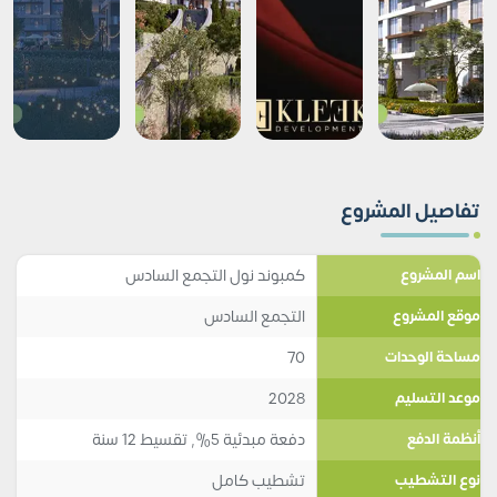
تفاصيل المشروع
كمبوند نول التجمع السادس
اسم المشروع
التجمع السادس
موقع المشروع
70
مساحة الوحدات
2028
موعد التسليم
دفعة مبدئية 5%, تقسيط 12 سنة
أنظمة الدفع
تشطيب كامل
نوع التشطيب