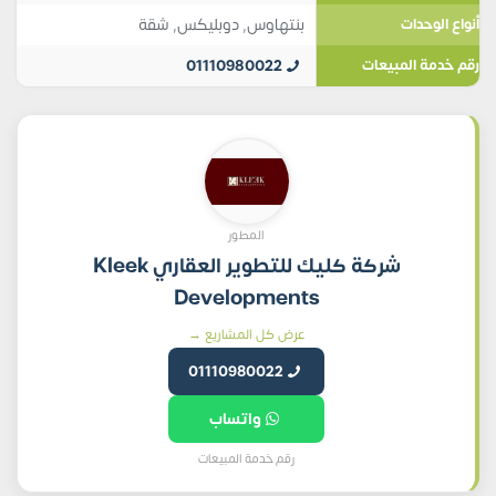
بنتهاوس
,
دوبليكس
,
شقة
أنواع الوحدات
01110980022
رقم خدمة المبيعات
المطور
شركة كليك للتطوير العقاري Kleek
Developments
عرض كل المشاريع →
01110980022
واتساب
رقم خدمة المبيعات