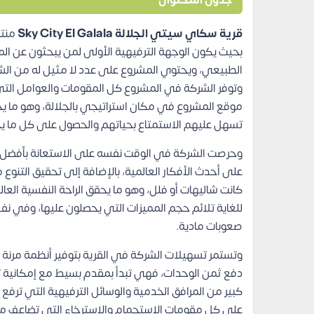
جدول المحتوى
قرية سكاي سيتي الجلالة Sky City El Galala
منتج
بحيث يكون الوجهة الترفيهية الأولى لمن يبحثون عن الم
الطبيعي، ويحتوي المشروع على عدد لا مثيل له من الشال
وتوفر الشركة في المشروع كل المقومات والعوامل التي 
موقع المشروع في مكان استراتيجي بالجلالة، وهو ما ي
تسهل عليهم الاستمتاع بحياتهم والحصول على كل ما يحت
وحرصت الشركة في الوقت نفسه على الاستعانة بأفضل 
على أحدث الأفكار العالمية، بالإضافة إلى تحقيق التنوع
كانت شاليهات أو فلل، وهو ما يحقق الراحة النفسية العا
للغاية تلائم حجم المميزات التي يحصلون عليها، وفي ن
صعوبات مادية.
وتستمر تسهيلات الشركة في القرية بتوفير أنظمة مرنة
دفع ثمن الوحدات، فهي تبدأ بمقدم بسيط مع إمكانية ت
كبير من المرافق الخدمية والوسائل الترفيهية التي ترف
على كل مقومات الاستجمام والاسترخاء التي تضاعف من