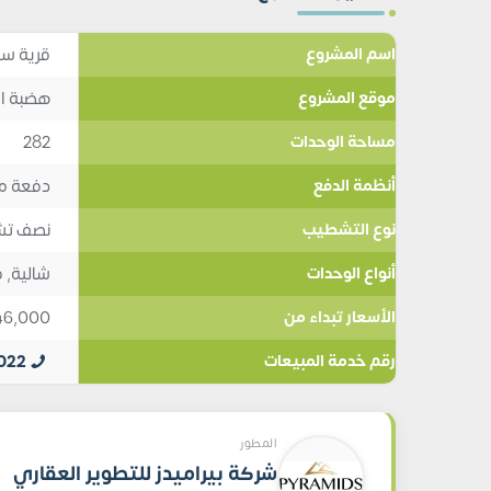
قرية سك
اسم المشروع
هضبة ال
موقع المشروع
282
مساحة الوحدات
دفعة مبدئية 5
أنظمة الدفع
نصف تش
نوع التشطيب
شالية
,
ف
أنواع الوحدات
46,000
الأسعار تبداء من
022
رقم خدمة المبيعات
المطور
شركة بيراميدز للتطوير العقاري