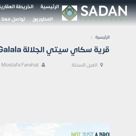
الرئيسية
الخريطة العقارية
المطورين
تواصل معنا
›
الرئيسية
قرية سكاي سيتي الجلالة Sky City El Galala تفاصيل وأسعار
العين السخنة
Mostafa Farahat