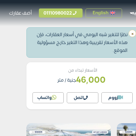
01110980022
أضف عقارك
English
ه
×
نظرًا للتغير شبه اليومي في أسعار العقارات، فإن
هذه الأسعار تقريبية وهذا التغير خارج مسؤولية
الموقع.
الأسعار تبداء من
46,000
جنية
/ متر
زووم
اتصل
واتساب