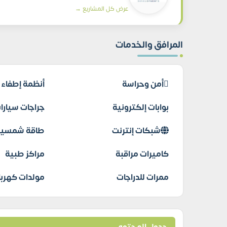
عرض كل المشاريع →
المرافق والخدمات
أمن وحراسة
أنظمة إطفاء ا
بوابات إلكترونية
جراجات سيارا
شبكات إنترنت
طاقة شمسية
كاميرات مراقبة
مراكز طبية
ممرات للدراجات
مولدات كهربا