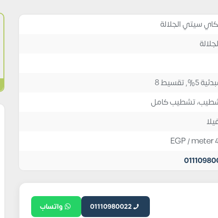
اي سيتي الجلالة
جلالة
%, تقسيط 8
طيب، تشطيب كامل
يلا
EGP
/ meter
01110980
01110980022
واتساب