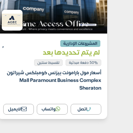
المشروعات الإدارية
لم يتم تحديدها بعد
50% دفعة مبدئية
تقسيط سنتين
أسعار مول بارامونت بيزنس كومبلكس شيراتون
Mall Paramount Business Complex
Sheraton
اتصل
واتساب
الايميل