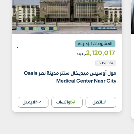
المشروعات الإدارية
2٬120٬017
جنية
تقسيط 6
مول أوسيس ميديكال سنتر مدينة نصر Oasis
Medical Center Nasr City
اتصل
واتساب
الايميل