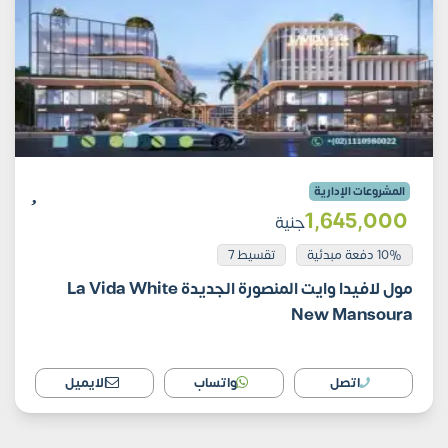
المشروعات الإدارية
1٬645٬000
جنية
10% دفعة مبدئية
تقسيط 7
مول لافيدا وايت المنصورة الجديدة La Vida White
New Mansoura
اتصل
واتساب
الايميل