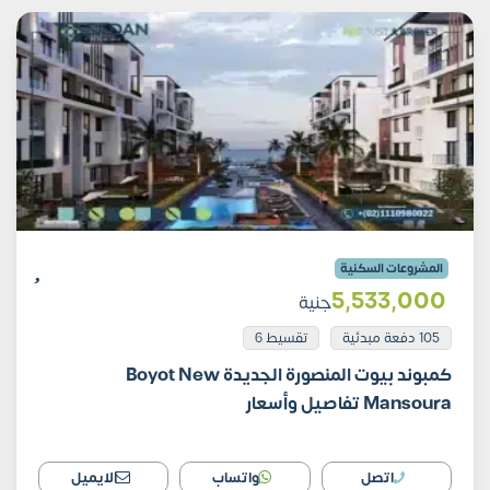
المشروعات السكنية
5٬533٬000
جنية
105 دفعة مبدئية
تقسيط 6
كمبوند بيوت المنصورة الجديدة Boyot New
Mansoura تفاصيل وأسعار
اتصل
واتساب
الايميل