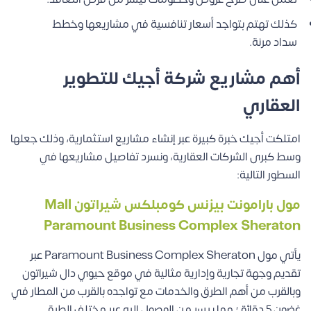
كذلك تهتم بتواجد أسعار تنافسية في مشاريعها وخطط
سداد مرنة.
أهم مشاريع شركة أجيك للتطوير
العقاري
امتلكت أجيك خبرة كبيرة عبر إنشاء مشاريع استثمارية، وذلك جعلها
وسط كبرى الشركات العقارية، ونسرد تفاصيل مشاريعها في
السطور التالية:
مول بارامونت بيزنس كومبلكس شيراتون Mall
Paramount Business Complex Sheraton
يأتي مول Paramount Business Complex Sheraton عبر
تقديم وجهة تجارية وإدارية مثالية في موقع حيوي دال شيراتون
وبالقرب من أهم الطرق والخدمات مع تواجده بالقرب من المطار في
غضون 5 دقائق؛ مما ييسر من الوصول إليه عبر مختلف الطرق