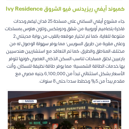
كمبوند أيفي ريزيدنس فيو الشروق Ivy Residence
جاء مشروع أيفي السكني على مساحة 25 فدان ليضم وحدات
فاخرة بتصاميم أوروبية من شقق ودوبلكس وتاون هاوس بمساحات
متنوعة للغاية، كما تم اختيار موقعه بالقرب من بوابة مدينتي 2
وعلى مقربة من طريق السويس؛ مما يوفر سهولة الوصول له من
مختلف المناطق والطرق، كما تم التعاقد مع استشاريين هندسيين
بارعيين لخلق مساحات تناسب السكن الذكي العصري كونها تتوفر
بها خدمات الطاقة الشمسية؛ مما يوفر طاقة نظيفة للسكان، وأتت
الأسعار بشكل استثنائي تبدأ من 6,100,000 جنيه مصري مع
مقدم يبدأ من 5% وخطط سددا حتى 8 سنوات.