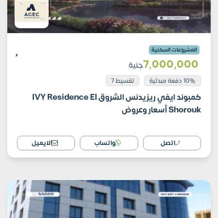
المشروعات السكنية
7٬000٬000
جنية
10% دفعة مبدئية
تقسيط 7
كمبوند ايفي ريزيدنس الشروق IVY Residence El
Shorouk أسعار وعروض
اتصل
واتساب
الايميل