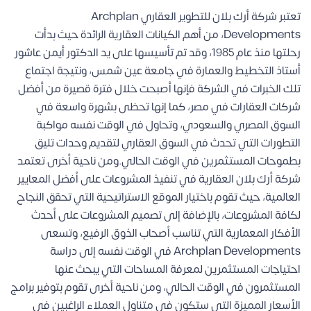
تعتبر شركة أرك بلان للتطوير العقاري Archplan
Developments، من أهم الكيانات العقارية الرائدة حيث بدأت
رحلتها منذ عام 1985، وقد تم تأسيسها على يد الدكتور أيمن عاشور
أستاذ التخطيط والعمارة في جامعة عين شمس، ونتيجة اجتماع
تلك الخبرات في الشركة فإنها أصبحت خلال فترة قصيرة من أفضل
شركات العقارات في مصر، كما إنها تحظى بشهرة واسعة في
السوق المصري والسعودي، وتحاول في الوقت نفسه مواكبة
التطورات التي تحدث في السوق العقاري لتقديم وحدات تليق
بطموحات المستثمرين في الوقت الحالي.ومن ناحية أخرى تعتمد
شركة أرك بلان العقارية في تنفيذ المشروعات على أفضل المعايير
العالمية، حيث تقوم باختيار الموقع الاستراتيحية التي تحقق النجاح
لكافة المشروعات، بالإضافة إلى تصميم المشروعات على أحدث
الأفكار المعمارية التي تناسب أصحاب الذوق الرفيع، وتسعى
Archplan Developments في الوقت نفسه إلى دراسة
احتياجات المستثمرين لمعرفة المساحات التي يبحث عنها
المستثمرون في الوقت الحالي، ومن ناحية أخرى تقوم بتوفير برامج
الأسعار المميزة التي ستكون في متناول العملاء الراغبين في