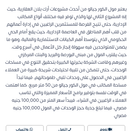
يعتبر مول الكور جيالو من أحدث مشروعات أرك بلان العقارية، حيث
إنه المشروع الثاني لها والذي توفر فيه مختلف أنواع المكاتب
الإدارية، حتى تتيح الفرصة للمستثمرين الراغبين في إدارة أعمالهم
من قلب أهم المناطق في العاصمة الإدارية، حيث يقع أمام الحي
الحكومي الذي يتوسط أهم الكيانات الاستثمارية والمالية، وهو ما
يضمن للمتواجدين فيه سهولة إنجاز كل الأعمال في أسرع وقت،
حيث يقترب المول من مبنى البورصة والبريد والبنك المركزي
وغيرهم.وقامت الشركة بخبرتها الكبيرة بتحقيق التنوع في مساحات
الوحدات، حتى تتمكن من تلبية احتياحات شريحة كبيرة من العملاء
الراغبين في الحصول على وحدات تلبي طموحاتهم، فيما تبدأ
مساحة المكاتب في مول الكور جيالو من 50 متر مربع، كما اهتمت
في الوقت نفسه بتوفير برامج الأسعار المميزة والتي تناسب
العملاء الراغبين في الشراء، فيبدأ سعر المتر من 100,000 جنيه
مصري، فيما تبلغ جدية حجز الوحدات في المول 100,000 جنيه
مصري.
زووم
اتصل
واتساب