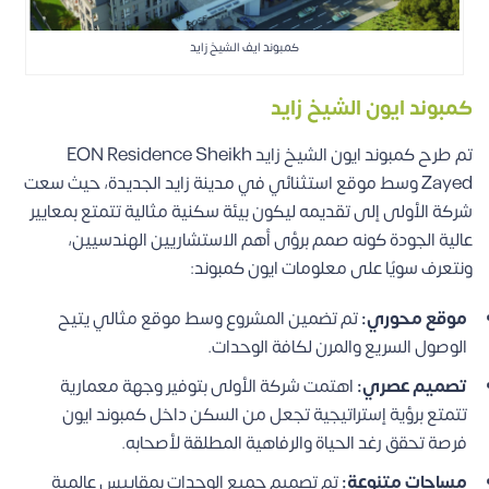
كمبوند ايف الشيخ زايد
كمبوند ايون الشيخ زايد
تم طرح كمبوند ايون الشيخ زايد EON Residence Sheikh
Zayed وسط موقع استثنائي في مدينة زايد الجديدة، حيث سعت
شركة الأولى إلى تقديمه ليكون بيئة سكنية مثالية تتمتع بمعايير
عالية الجودة كونه صمم برؤى أهم الاستشاريين الهندسيين،
ونتعرف سويًا على معلومات ايون كمبوند:
موقع محوري:
تم تضمين المشروع وسط موقع مثالي يتيح
الوصول السريع والمرن لكافة الوحدات.
تصميم عصري:
اهتمت شركة الأولى بتوفير وجهة معمارية
تتمتع برؤية إستراتيجية تجعل من السكن داخل كمبوند ايون
فرصة تحقق رغد الحياة والرفاهية المطلقة لأصحابه.
مساحات متنوعة:
تم تصميم جميع الوحدات بمقاييس عالمية