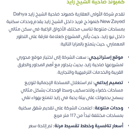
كمبوند ضاحية الشيخ زايد
تقدم شركة الأولى العقارية كمبوند ضاحية الشيخ زايد Dahya
New Zayed كنموذج فريد داخل الشيخ زايد يقدم وحدات سكنية
بمساحات متنوعة تناسب مختلف الأذواق الراغبة في سكن مثالي
داخل نيو زايد، حيث يأتي المشروع كعلامة فارقة على التطور
المعماري، حيث يتمتع بالمزايا التالية:
موقع إستراتيجي:
سعت الشركة إلى اختيار موقع محوري
لمشروعها ضاحية زايد، بحيث يتجاور مع أهم المحاور والطرق
القريبة والخدمات الترفيهية والتجارية.
تصميم إبداعي:
تم استغلال المساحة الإجمالية لتوزيع
مساحات خضراء ولاندسكيب وسط الوحدات بشكل مثالي
يسمح بحصولك على بيئة رحبة في زايد تتمتع بهواء نقي.
وحدات متنوعة:
اعتمدت الشركة على تقديم شقق سكنية
بمساحات مختلفة تبدأ من 117 متر مربع.
أسعار تنافسية وخطط تقسيط مرنة:
تم إتاحة سعر