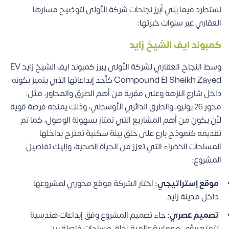
نستطرد فيما يلي أبرز نجاحات شركة الأولى لتوضيح مسارها
العقاري عبر سنوات خبرتها:
كمبوند ايف الشيخ زايد
وسط النجاح العقاري لشركة الأولى يبرز كمبوند ايف الشيخ زايد EV
Compound El Sheikh Zayed كأحد إبداعاتها الذي يتميز بكونه
داخل شارع النزهة وعلى مقربة من أهم الطرق والمحاور، مثل:
محور 26 يوليو، والطرق الدائري الأوسطي، وذلك يمنحه فرصة قوية
لأن يكون من أهم المشاريع التي تمتاز بسهولة الوصول، كما تم
تقديمه كنموذج بارع على خلق بيئة سكنية تمتزج بداخلها
المساحات الخضراء التي تعزز من الحياة الصحية، وإليك تفاصيل
المشروع:
موقع إستراتيجي:
اختار الشركة موقع محوري لمشروعها
داخل مدينة زايد.
تصميم عصري:
جاء تصميم المشروع وفق إبداعات هندسية
تتمتع برؤى معمارية عالمية لخلق مساحات فاصلة بين