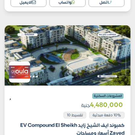
اتصل
واتساب
الايميل
المشروعات السكنية
4٬480٬000
جنية
10% دفعة مبدئية
تقسيط 10
كمبوند ايف الشيخ زايد EV Compound El Sheikh
Zayed أسعار ومساحات