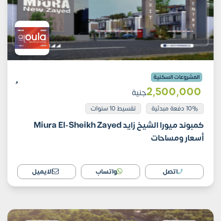
المشروعات السكنية
2٬500٬000
جنية
10% دفعة مبدئية
تقسيط 10 سنوات
كمبوند ميورا الشيخ زايد Miura El-Sheikh Zayed
أسعار ومساحات
اتصل
واتساب
الايميل