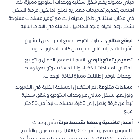
ميني كمبوند يضم شقق سكنية ووحدات استوديو مميزة، كما
اهتمت بتقديم تصميمات معمارية تمنح المالكين فرصة السكن
في مكان استثنائي داخل مدينة زايد، مع توفير مساحات مفتوحة
تشكل رغد الحياة، وتجد التفاصيل الكاملة في النقاط التالية:
موقع مثالي:
اختارت الشركة موقع إستراتيجي لمشروع
قُمْرَة الشيخ زايد على مقربة من كافة المحاور الحيوية.
تصميم يتمتع بالرقي:
اتسم التصميم بالجمال والتوزيع
المثالي للمساحات الخضراء واللاندسكيب وتوزيعها وسط
الوحدات لتوفير إطلالات مميزة لكافة الوحدات.
مساحات متنوعة:
تم استغلال المساحة الكلية في الكمبوند
وتوزيعها بشكل مثالي عبر وحدات استوديو وشقق سكنية
تبدأ من غرفة وتصل إلى 3 غرف بمساحات تبدأ من 50 متر
مربع.
أسعار تنافسية وخطط تقسيط مرنة:
تأتي وحدات
الاستوديو بسعر يبدأ من 1,600,000 جنيه مصري، والشقق
بدايةً من 3,700,000 جنيه مصري، مع خطط سداد تبدأ من