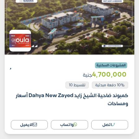
المشروعات السكنية
4٬700٬000
جنية
10% دفعة مبدئية
تقسيط 10
كمبوند ضاحية الشيخ زايد Dahya New Zayed أسعار
ومساحات
اتصل
واتساب
الايميل