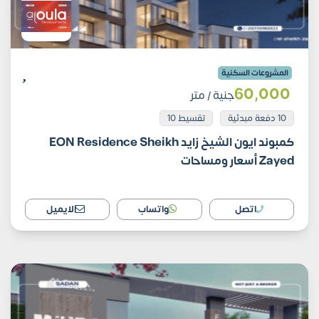
المشروعات السكنية
60٬000
جنية
/ متر
10 دفعة مبدئية
تقسيط 10
كمبوند ايون الشيخ زايد EON Residence Sheikh
Zayed أسعار ومساحات
اتصل
واتساب
الايميل