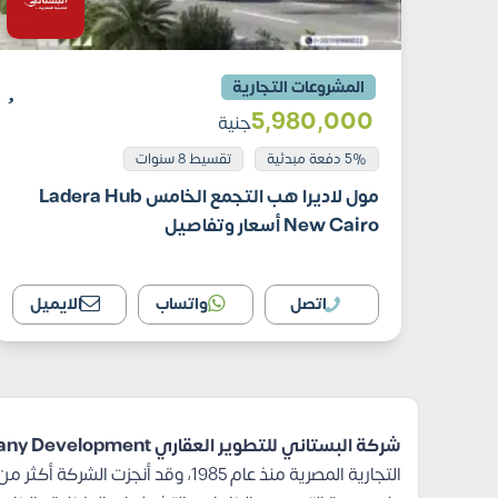
المشروعات التجارية
5٬980٬000
جنية
5% دفعة مبدئية
تقسيط 8 سنوات
مول لاديرا هب التجمع الخامس Ladera Hub
New Cairo أسعار وتفاصيل
اتصل
واتساب
الايميل
شركة البستاني للتطوير العقاري El Bostany Development
التجارية المصرية منذ عام 1985، وقد أنجزت الشركة أكثر من