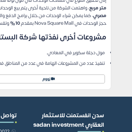
إلى تحقيق التنوع في مساحات الوحدات في مول نوفا سكوير
متر مربع
، واهتمت الشركة من ناحية أخرى يتم بيع الوحدات
مصري
، كما يمكن شراء الوحدات من خلال برامج الدفع وال
حجز الوحدات في Nova Square Mall بمقدم
10%
وتقس
مشروعات أخرى نفذتها شركة البستاني للتطوير العق
مول دجلة سكوير في المعادي.
تنفيذ عدد من المشروعات الهامة في عدد من المناطق في 
زووم
سدن انفستمنت للاستثمار
تواصل 
العقاري sadan investment
201110980022