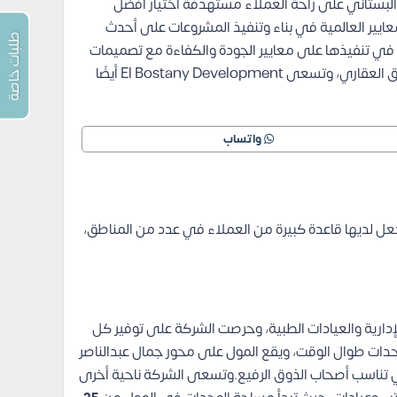
البستاني على راحة العملاء مستهدفة اختيار أفضل
يير العالمية في بناء وتنفيذ المشروعات على أحدث
طلبات خاصة
 في تنفيذها على معايير الجودة والكفاءة مع تصميمات
مبتكرة مستوحاة من المباني العالمية، وتعمل في الوقت نفسه من خلال هذه المشروعات مواكبة التطورات التي تحدث في السوق العقاري، وتسعى El Bostany Development أيضًا
واتساب
ي جعل لديها قاعدة كبيرة من العملاء في عدد من المناطق،
دارية والعيادات الطبية، وحرصت الشركة على توفير كل
دات طوال الوقت، ويقع المول على محور جمال عبدالناصر
ي تناسب أصحاب الذوق الرفيع.وتسعى الشركة ناحية أخرى