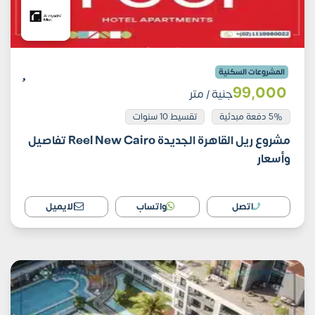
المشروعات السكنية
99٬000
جنية
/ متر
5% دفعة مبدئية
تقسيط 10 سنوات
مشروع ريل القاهرة الجديدة Reel New Cairo تفاصيل
وأسعار
اتصل
واتساب
الايميل