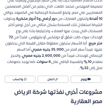
أحدث الأفكار العالمية حيث إنه على الطراز الإنجليزي ويشرف على
تصميمه المهندس محمد طلعت، الذي يعتبر من أفضل المصممين
المعماريين في مصر، وتبلغ المساحة الإجمالية في الكمبوند حوالي
10 أفدنة
وتتكون العمارات من
دور أرضي و5 أدوار متكررة.
وحاولت
الشركة استغلال تلك المساحة بشكل مثالي من أجل توفير أكثر
المساحات التي يبحث عنها العملاء، واختيارها بناءًا على نوع
الوحدات سواء كانت شقق أو دوبلكس أو بنتهاوس، فتبدأ من
72
متر مربع
، أما الأسعار ستكون معقولة مقابل القيمة التي يحصلون
عليها، فيبدأ سعر المتر من
35,000 جنيه مصري
أما السعر
الإجمالي للوحدات فيبدأ من
2,600,000 جنيه مصري
، والحجز
بمقدم
10%
وتقسيط الباقي على
8 سنوات
، كما يوجد خصومات
تصل إلى
32%.
زووم
اتصل
واتساب
مشروعات أخرى نفذتها شركة الرياض
مصر العقارية