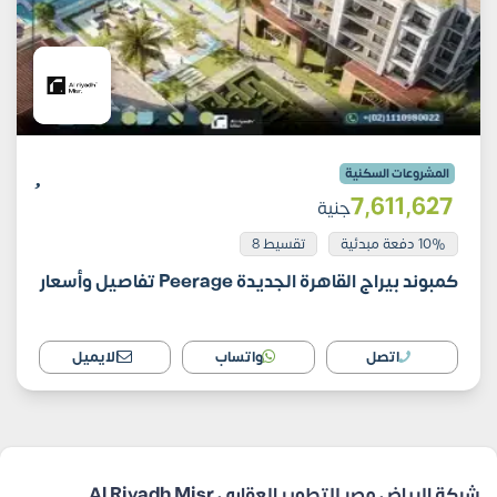
المشروعات السكنية
7٬611٬627
جنية
10% دفعة مبدئية
تقسيط 8
كمبوند بيراج القاهرة الجديدة Peerage تفاصيل وأسعار
اتصل
واتساب
الايميل
شركة الرياض مصر للتطوير العقاري Al Riyadh Misr