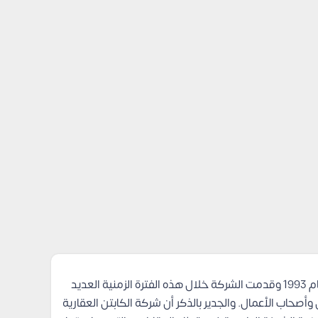
شركة الكابتن للتطوير العقارى El Captain Developments، هى واحدة من أكبر شركات العقارات فى مصر، والتى تم تأسيسها عام 1993 وقدمت الشركة خلال هذه الفترة الزمنية العديد
 وأصحاب الأعمال.
والجدير بالذكر أن شركة الكابتن العقارية