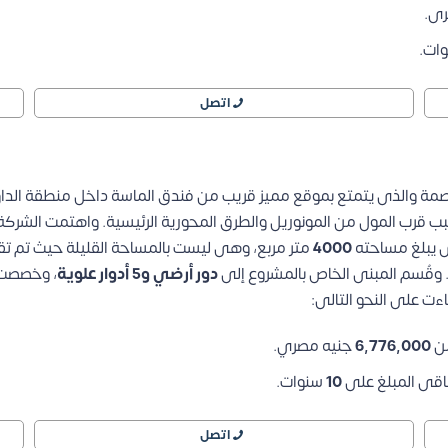
رى.
ات.
اتصل
ة والذى يتمتع بموقع مميز قريب من فندق الماسة داخل منطقة الداون
ب قرب المول من المونوريل والطرق المحورية الرئيسية.
واهتمت الشركة ب
ذى يبلغ مساحته
4000
متر مربع، وهى ليست بالمساحة القليلة حيث تم تقس
وقُسم المبنى الخاص بالمشروع إلى
دور أرضي و5 أدوار علوية
، وخصصت 
ءت على النحو التالى:
من
6,776,000
جنيه مصري.
قى المبلغ على
10
سنوات.
اتصل