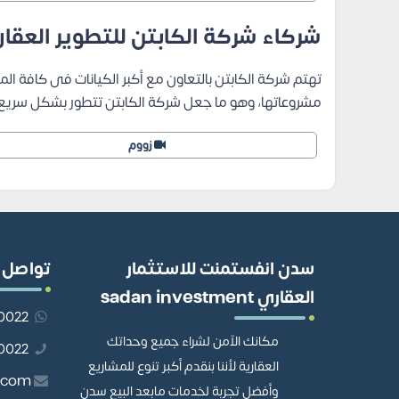
شركاء شركة الكابتن للتطوير العقا
تهتم شركة الكابتن بالتعاون مع أكبر الكيانات فى كافة 
مشروعاتها، وهو ما جعل شركة الكابتن تتطور بشكل سريع 
زووم
سدن انفستمنت للاستثمار
تواصل 
العقاري sadan investment
201110980022
مكانك الآمن لشراء جميع وحداتك
01110980022
العقارية لأننا بنقدم أكبر تنوع للمشاريع
.com
وأفضل تجربة لخدمات مابعد البيع سدن