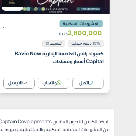
المشروعات السكنية
2٬800٬000
جنية
10% دفعة مبدئية
تقسيط 10
كمبوند رافي العاصمة الإدارية Ravie New
Capital أسعار ومساحات
اتصل
واتساب
الايميل
من المشروعات المختلفة السكنية والاستثمارية، وغيرها 