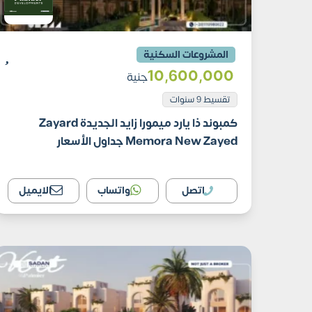
المشروعات السكنية
10٬600٬000
جنية
تقسيط 9 سنوات
كمبوند ذا يارد ميمورا زايد الجديدة Zayard
Memora New Zayed جداول الأسعار
اتصل
واتساب
الايميل