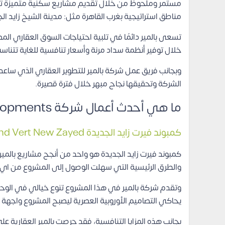
مستمر وملحوظ من خلال تقديم مشاريع سكنية متميزة تجم
مناطق استراتيجية بغرب القاهرة مثل: مدينة الشيخ زايد الجديدة ومدينة 6 أكتوبر، كما تحرص الشركة على تصميم كمبوندات سكنية ت
تسعى بالمير دائمًا في تلبية احتياجات السوق العقاري ا
خلال توفير أنظمة سداد مرنة وأسعار تنافسية للغاية تتناسب
وبجانب فريق عمل شركة بالمير للتطوير العقاري الذي ساعده
الشركة وتحقيقها نجاح مبهر خلال فترة قصيرة.
ما هي أحدث أعمال شركة Palmier Developments؟
كمبوند فيرت زايد الجديدة Compound Vert New Zayed
كمبوند فيرت زايد الجديدة هو واحد من أنجح مشاريع بالمي
والطرق الرئيسية التي سهلت الوصول إلى المشروع من اي
وتقدم شركة بالمير في هذا المشروع تنوع خيالي في الوحد
يحاكي التصاميم الأوروبية العصرية ليصبح المشروع واجهة اس
بجانب هذه المزايا التنافسية، فقد حرصت بالمير العقارية 