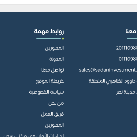
معنا
روابط مهمة
المطورين
المدونة
sales@sadaninvestment
تواصل معنا
أبو داوود الظاهري المنطقة
خريطة الموقع
مدينة نصر
سياسة الخصوصية
من نحن
فريق العمل
المطورين
إجراءات الأمان في مكتب سدن