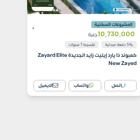
المشروعات السكنية
10٬730٬000
جنية
5% دفعة مبدئية
تقسيط 7 سنوات
كمبوند ذا يارد إيليت زايد الجديدة Zayard Elite
New Zayed
اتصل
واتساب
الايميل