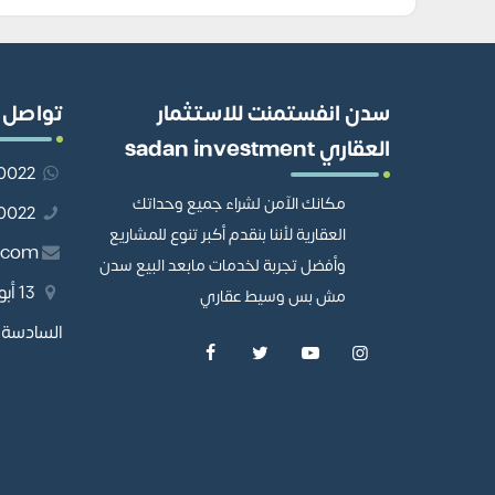
سدن انفستمنت للاستثمار
تواصل 
العقاري sadan investment
201110980022
مكانك الآمن لشراء جميع وحداتك
01110980022
العقارية لأننا بنقدم أكبر تنوع للمشاريع
.com
وأفضل تجربة لخدمات مابعد البيع سدن
13 
مش بس وسيط عقاري
السادسة، 