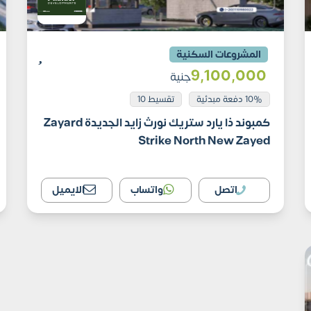
المشروعات السكنية
9٬100٬000
جنية
10% دفعة مبدئية
تقسيط 10
كمبوند ذا يارد ستريك نورث زايد الجديدة Zayard
Strike North New Zayed
اتصل
واتساب
الايميل