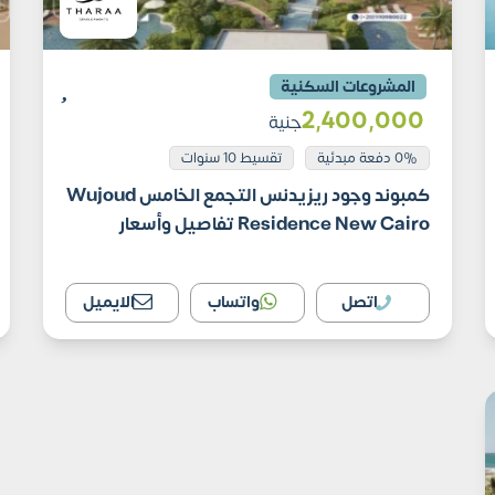
المشروعات السكنية
2٬400٬000
جنية
0% دفعة مبدئية
تقسيط 10 سنوات
كمبوند وجود ريزيدنس التجمع الخامس Wujoud
Residence New Cairo تفاصيل وأسعار
اتصل
واتساب
الايميل