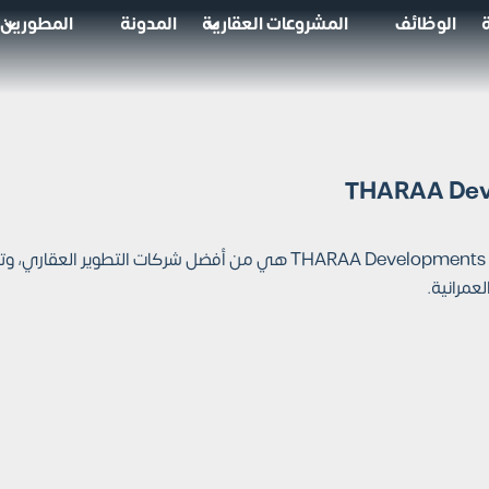
الوظائف
المشروعات العقارية
المدونة
المطورين
شركة ثراء للتطوير العقاري THARAA Developments هي من أفضل 
عمرانية.