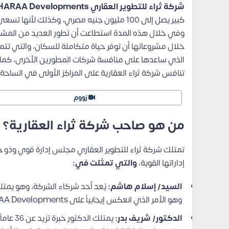
شركة ثراء للتطوير العقاري THARAA Developments
كبير يصل إلى 100 مليون جنيه مصري، وكذلك لأنها تسعى إلى تقديم فكر جديد ومختلف داخل السوق العقاري عن طريق المشروعات التي تقدمها.
وفي خلال هذه المدة استطاعت أن تطور العديد من المشروع
خلال مشروعاتها أن توفر حياة متكاملة للسكان، والتي تتميز 
الذي ساعدها على منافسة شركات المطورين الأخرى، كما تت
تنافس شركة ثراء العقارية على المراكز الأولى في الساحة أ
زووم
من هو صاحب شركة ثراء العقارية؟
تمتلك شركة ثراء للتطوير العقاري مجلس إدارة قوي وذو خ
إداراتها القوية،
والتي تمثلت في:
السيد/ إسلام هاشم:
يُعد أحد شركاء الشركة، وهو يمتل
وهو الأمر الذي انعكس إيجابياً على THARAA Developments، حيث استطاع تقديم حلولاً مُبتكرة بإتباع استراتيجيات مميزة.
الدكتور/ شريف بدر:
يمتلك 