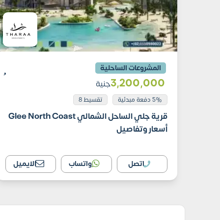
المشروعات الساحلية
3٬200٬000
جنية
5% دفعة مبدئية
تقسيط 8
قرية جلي الساحل الشمالي Glee North Coast
أسعار وتفاصيل
اتصل
واتساب
الايميل