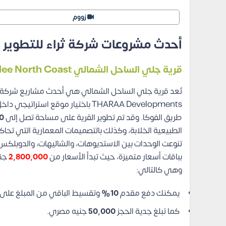
زووم
أحدث مشروعات شركة ثراء للتطوير 
قرية جلي الساحل الشمالي
Glee North Coast
تُعد قرية جلي الساحل الشمالي هي أحدث مشاريع شركة ثرا
THARAA Developments باختيار مو
طريق الفوكا.
وقد تم تطوير القرية على مساحة تصل إلى
50 
الطبيعية الخلابة، وكذلك بالتصميمات المعمارية التي تحاك
تنوعت الوحدات بين الاستديوهات، والشاليهات، والدوبلكس
بباقات أسعار متميزة، حيث تبدأ الأسعار من
2,800,000
جني
وهي كالتالي:
يمكنك دفع مقدم
10%
وتقسيط الباقي من المبلغ على
كما تبلغ جدية الحجز
50,000
جنيه مصري.