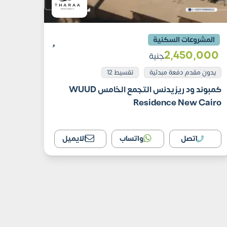
المشروعات السكنية
2٬450٬000
جنية
يدون مقدم دفعة مبدئية
تقسيط 12
كمبوند ود ريزيدنس التجمع الخامس WUUD
Residence New Cairo
اتصل
واتساب
الايميل