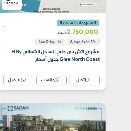
المشروعات الساحلية
2٬750٬000
جنية
5% دفعة مبدئية
تقسيط 12 سنة
مشروع اتش باي جلي الساحل الشمالي H By
Glee North Coast جدول أسعار
اتصل
واتساب
الايميل