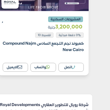
المشروعات السكنية
3٬200٬000
جنية
0% دفعة مبدئية
تقسيط 10
كمبوند نجم التجمع السادس Compound Najm
New Cairo
اتصل
واتساب
الايميل
شركة رويال للتطوير العقاري Royal Developments