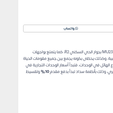
واتساب
يتمتع مول كابيتال برايم بالعديد من المميزات، حيث يقع في أكثر المناطق الحيوية بالعاصمة الإدارية الجديدة وبالتحديد في منطقة MU23 بجوار الحي السكني R2، كما يتمتع بواجهات
بية، وكذلك يحظى بكونه يجمع بين جميع مقومات الحياة
الهائل في الوحدات، فتبدأ أسعار الوحدات التجارية في
ي، وذلك بأنظمة سداد تبدأ بدفع مقدم
10%
وتقسيط