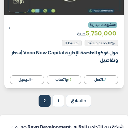
المشروعات الإدارية
5٬750٬000
جنية
10% دفعة مبدئية
تقسيط 9
مول فوكو العاصمة الإدارية Voco New Capital أسعار
وتفاصيل
اتصل
واتساب
الايميل
« السابق
1
2
شركة رين للتطوير العقاري Rayn Development
هي من