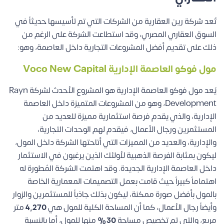
تُعد شركة رين العقارية من الشركات التي تم تأسيسها حديثاً في
السوق العقاري المصري، وقد استطاعت الشركة على الرغم من
ذلك على تقديم أفضل المشروعات التجارية داخل العاصمة، وهو:
مول فوكو العاصمة الإدارية
Voco New Capital
يُعد مول فوكو العاصمة الإدارية هو المشروع الأحدث لشركة Rayn
Development، وهو من المشروعات المتميزة داخل العاصمة
الإدارية، والذي يقدم فرصة استثمارية مميزة للعديد من
المستثمرين ورجال الأعمال، فيقدم لهم الوحدات التجارية،
والإدارية، والعديد من المميزات التي أتاحتها الشركة داخل المول،
ليكون بمثابة الفرصة الذهبية لأولئك الذين يرغبون في الاستثمار
داخل العاصمة الإدارية الجديدة.
وقد اهتمت الشركة المُطورة له
اهتماماً كبيراً حيث قامت بعمل التصميمات المعمارية الخاصة
بالمول بأفضل صورة ممكنة، ليكون بذلك جاذباً للمستثمرين والزوار
وأيضاً رجال الأعمال، كما أن المساحة الكلية للمول هي
4,270
متر
مربع، والتي تم تخصيص مساحة
30%
منها للمول، أما بالنسبة