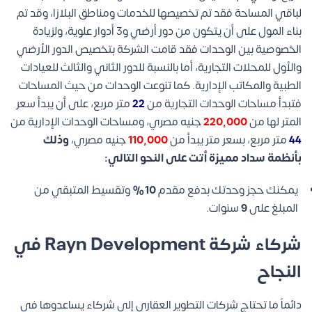
لباقي المساحة فقد تم تخصيصها للخدمات ومناطق البلازا، وقد تم
بناء المول على أن يتكون من دور أرضي و3 أدوار علوية، ولزيادة
الخصوصية بين الوحدات فقد قامت الشركة بتخصيص الدور الأرضي
والأول للمحلات التجارية، أما بالنسبة للدور الثاني والثالث للعيادات
الطبية والمكاتب الإدارية.
كما تنوعت الوحدات من حيث المساحات
فتبدأ مساحات الوحدات التجارية من
22
متر مربع، على أن يبدأ سعر
المتر لها من
220,000
جنيه مصري، ومساحات الوحدات الإدارية من
44
متر مربع، بسعر متر يبدأ من
110,000
جنيه مصري،
وذلك
بأنظمة سداد مميزة أتت على النحو التالي:
يمكنك حجز وحدتك بدفع مقدم
10%
وتقسيط المتبقي من
المبلغ على
9
سنوات.
شركاء شركة Rayn Development في
النجاح
دائماً ما تحتاج شركات التطوير العقاري إلى شركاء يساعدوها في