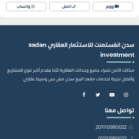
زووم
اتصل
واتساب
سدن انفستمنت للاستثمار العقاري sadan
investment
مكانك الآمن لشراء جميع وحداتك العقارية لأننا بنقدم أكبر تنوع للمشاريع
وأفضل تجربة لخدمات مابعد البيع سدن مش بس وسيط عقاري
تواصل معنا
201110980022
01110980022