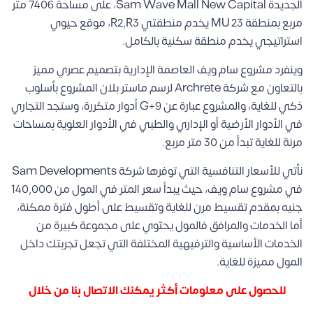
الجديدة Sam Wave Mall New Capital، على مساحة 7406 متر
مربع بمنطقة MU 23 يخدم منطقتي R2,R3، موقع حيوي
استراتيجي يخدم منطقة سكنية بالكامل.
وينفرد مشروع سام ويف العاصمة الإدارية بتصميم عصري مميز
بالتعاون مع شركة Archrete لرسم ماستر بلان المشروع بأسلوب
ذكي للغاية، والمشروع عبارة عن G+9 أدوار متكررة، وستجد التجاري
في الأدوار الأرضية أو الإداري والطبي في الأدوار العلوية بمساحات
مرنة للغاية تبدأ من 30 متر مربع.
نأتي للأسعار التنافسية التي توفرها شركة Sam Developments
في مشروع سام ويف، حيث يبدأ سعر المتر في المول من 140,000
جنيه بمقدم تقسيط مرن للغاية وتقسيط على أطول فترة ممكنة،
أما الخدمات والمرافق فالمول يحتوي على مجموعة كبيرة من
الخدمات الأساسية والترفيهية المختلفة التي تجعل تجربتك داخل
المول مميزة للغاية.
للحصول على معلومات أكثر يمكنك الاتصال بنا من خلال