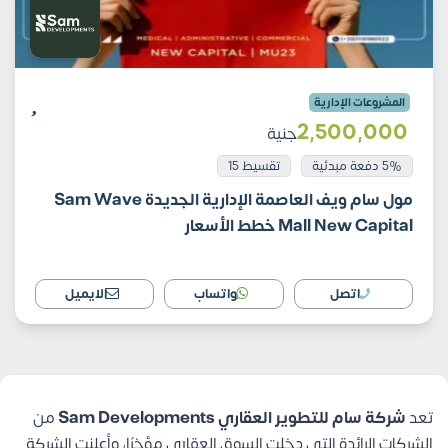
المشروعات الإدارية
2٬500٬000
جنية
5% دفعة مبدئية
تقسيط 15
مول سام ويف العاصمة الإدارية الجديدة Sam Wave
Mall New Capital خطط الأسعار
اتصل
واتساب
الايميل
تعد
شركة سام للتطوير العقاري Sam Developments
من
الشركات الرائدة التي دخلت السوق العقاري مؤخرًا، وأعلنت الشركة