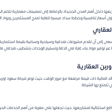
اريعها داخل أهم المدن الجديدة، بالإضافة إلى تصميمات معمارية تلائم ا
 أسعار تنافسية وخطط سداد ميسرة للغاية تمنح المستثمرين ورواد الأع
لعقاري
Saoud Ur وفق رؤى هامة تسعى إلى أن تقدم مشروعات فندقية وسياحية وسكنية بقيمة 
 عبر توفير مواد بناء غاية في الدقة وتسليم الوحدات بتشطيب فندقي 
ربن العقارية
 المالية ذات قيمة مرتفعة مع مرور الوقت، حيث توفر شركة سعود اورب
ي تتمتع بها الشركة:
Saoud Urban Develo بأن تختار مواقع استثنائية لمشاريعها، حيث تجعلها على مقربة من أهم ا