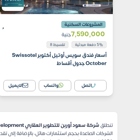
المشروعات السكنية
7٬590٬000
جنية
5% دفعة مبدئية
تقسيط 8
أسعار فندق سويس أوتيل أكتوبر Swissotel
October جدول أقساط
اتصل
واتساب
الايميل
تنطلق
شركة سعود أوربن للتطوير العقاري Saoud Urban Development
الشركات الصاعدة بحجم استثمارات هائل، بالإضافة إلى ت