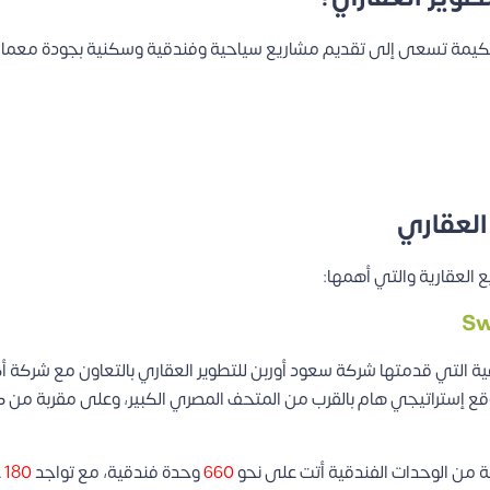
Saoud Urban Develo تحت قيادة حكيمة تسعى إلى تقديم مشاريع سياحية وفندقية وسكنية ب
العقاري
العقارية والتي أهمها:
ود أوربن للتطوير العقاري بالتعاون مع شركة أكور Accor للتشغيل والإدارية، بحجم استثمارات وصل
ستراتيجي هام بالقرب من المتحف المصري الكبير، وعلى مقربة من كافة
ة من الوحدات الفندقية أتت على نحو
660
وحدة فندقية، مع تواجد
180
غ