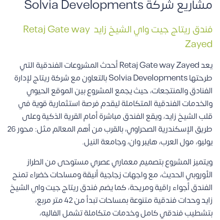
مشاريع شركة Solvia Developments
فندق ريتاج جيت واي الشيخ زايد
Retaj Gate way
Zayed
يعد Retaj Gate way Zayed أحدث المشروعات الفندقية التي
طرحتها Solvia Developments بالتعاون مع شركة ريتاج لإدارة
الفنادق والمنتجعات، حيث يجمع المشروع بين الموقع الحيوي
والخدمات الفندقية المتكاملة ليقدم فرصة استثمارية قوية في
قلب الشيخ زايد، ويقع الفندق مباشرة أمام القرية الذكية وعلى
طريق الإسكندرية الصحراوي، بالقرب من أهم المعالم مثل: محور 26
يوليو، مول العرب، هايبر وان، وجامعة النيل.
ويتميز المشروع بتصميم معماري عصري مستوحى من الطراز
الأوروبي الحديث، مع واجهات زجاجية أنيقة ومساحات خضراء تمنح
الفندق أجواء راقية ومريحة، كما يضم فندق ريتاج جيت واي الشيخ
زايد وحدات فندقية متنوعة بمساحات تبدأ من 42 متر مربع،
بتشطيب فندقي كامل وخدمات متكاملة تشمل الفاليه،