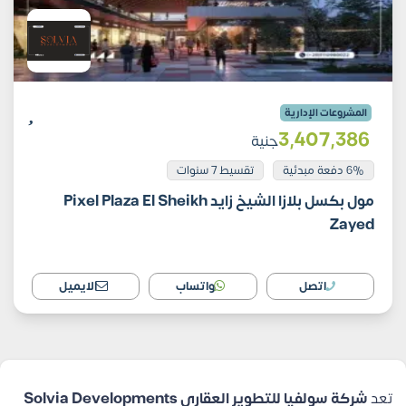
المشروعات الإدارية
3٬407٬386
جنية
6% دفعة مبدئية
تقسيط 7 سنوات
مول بكسل بلازا الشيخ زايد Pixel Plaza El Sheikh
Zayed
اتصل
واتساب
الايميل
تعد
شركة سولفيا للتطوير العقاري Solvia Developments