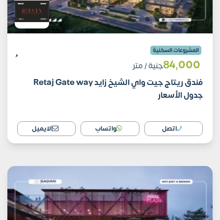
المشروعات السكنية
84٬000
جنية
/ متر
فندق ريتاج جيت واي الشيخ زايد Retaj Gate way
جدول الأسعار
اتصل
واتساب
الايميل