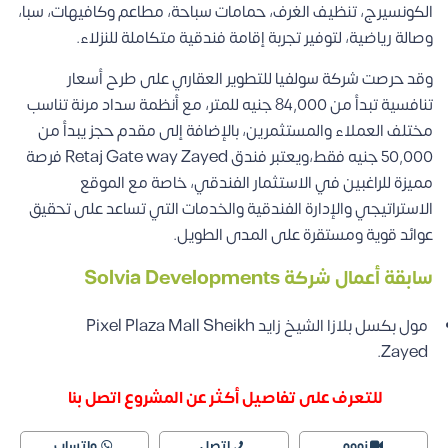
الكونسيرج، تنظيف الغرف، حمامات سباحة، مطاعم وكافيهات، سبا،
وصالة رياضية، لتوفير تجربة إقامة فندقية متكاملة للنزلاء.
وقد حرصت شركة سولفيا للتطوير العقاري على طرح أسعار
تنافسية تبدأ من 84,000 جنيه للمتر، مع أنظمة سداد مرنة تناسب
مختلف العملاء والمستثمرين، بالإضافة إلى مقدم حجز يبدأ من
50,000 جنيه فقط،ويعتبر فندق Retaj Gate way Zayed فرصة
مميزة للراغبين في الاستثمار الفندقي، خاصة مع الموقع
الاستراتيجي والإدارة الفندقية والخدمات التي تساعد على تحقيق
عوائد قوية ومستقرة على المدى الطويل.
سابقة أعمال شركة Solvia Developments
مول بكسل بلازا الشيخ زايد Pixel Plaza Mall Sheikh
Zayed.
للتعرف على تفاصيل أكثر عن المشروع اتصل بنا
زووم
اتصل
واتساب