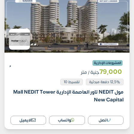
المشروعات الإدارية
79٬000
جنية
/ متر
12,5% دفعة مبدئية
تقسيط 10
مول NEDIT تاور العاصمة الإدارية Mall NEDIT Tower
New Capital
اتصل
واتساب
الايميل