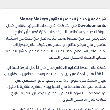
شركة ماترز ميكرز للتطوير العقاري Matter Makers
Developments
من الشركات التي دخلت السوق العقاري خلال
الآونة الأخيرة، واستطاعت الشركة خلال فترة قصيرة أن تطرح
مشروعين تجاريين يعتبروا فرصة مثالية لكل من يبحث عن استثمار
مضمون في موقع مثالي. والمميز في شركة ماترز ميكرز أنها
تحرص على استخدام أحدث تقنيات التكنولوجية في مشاريعها مما
يجعلها الاختيار المفضل للجيل الجديد.
شركة ماترز ميكرز للتطوير العقاري هي في الأصل شركة ليبية لها
سابقة أعمال ناجحة في ليبيا واسم لامع وسط المطورين العقاريين،
فهي تمتلك خبرة تفوق الـ 15 عام ولديها فريق متخصص في
مختلف المجالات ساعدها في التميز وبناء مشاريع عقارية لا مثيل
لها. وقد دخلت السوق العقاري المصري بهدف أن تبني مشاريع
عقارية تلبي ما ينقص السوق.
وتهدف شركة Matter Makers Developments أن تكون من