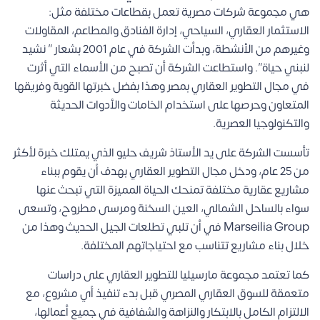
هي مجموعة شركات مصرية تعمل بقطاعات مختلفة مثل:
الاستثمار العقاري، السياحي، إدارة الفنادق والمطاعم، المقاولات
وغيرهم من الأنشطة، وبدأت الشركة في عام 2001 بشعار ” نشيد
لنبني حياة”. واستطاعت الشركة أن تصبح من الأسماء التي أثرت
في مجال التطوير العقاري بمصر وهذا بفضل خبرتها القوية وفريقها
المتعاون وحرصها على استخدام الخامات والأدوات الحديثة
والتكنولوجيا العصرية.
تأسست الشركة على يد الأستاذ شريف حليو الذي يمتلك خبرة لأكثر
من 25 عام، ودخل مجال التطوير العقاري بهدف أن يقوم ببناء
مشاريع عقارية مختلفة تمنحك الحياة المميزة التي تبحث عنها
سواء بالساحل الشمالي، العين السخنة ومرسى مطروح، وتسعى
Marseilia Group في أن تلبي تطلعات الجيل الحديث وهذا من
خلال بناء مشاريع تتناسب مع احتياجاتهم المختلفة.
كما تعتمد مجموعة مارسيليا للتطوير العقاري على دراسات
متعمقة للسوق العقاري المصري قبل بدء تنفيذ أي مشروع، مع
الالتزام الكامل بالابتكار والنزاهة والشفافية في جميع أعمالها،