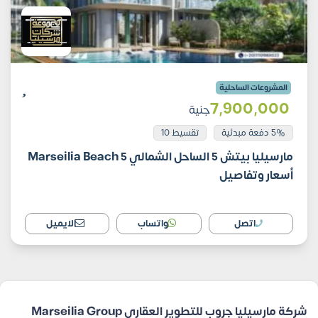
المشروعات الساحلية
7٬900٬000
جنية
5% دفعة مبدئية
تقسيط 10
مارسيليا بيتش 5 الساحل الشمالي Marseilia Beach 5
أسعار وتفاصيل
اتصل
واتساب
الايميل
شركة مارسيليا جروب للتطوير العقاري Marseilia Group