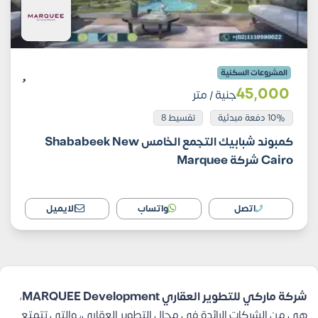
المشروعات السكنية
45٬000
جنية
/ متر
10% دفعة مبدئية
تقسيط 8
كمبوند شبابيك التجمع الخامس Shababeek New
Cairo شركة Marquee
اتصل
واتساب
الايميل
شركة ماركي للتطوير العقاري MARQUEE Development
،
هي من الشركات الرائدة في مجال التطوير العقاري، والتي تتمتع