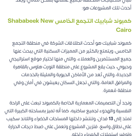
تلبي الاحتياجات المختلفة لجميع عملائها بشكل مثالي، ويُعد
أحدث تلك المشروعات هو:
كمبوند شبابيك التجمع الخامس
Shababeek New
Cairo
كمبوند شبابيك هو أحدث انطلاقات الشركة في منطقة التجمع
الخامس، ويتمتع بالكثير من المميزات السكنية التي يبحث عنها
جميع المستثمرين والعملاء، والتي منها اختيار موقع استراتيجي
وحيوي، حيث يقع المشروع على منطقة النورث هاوس بالقاهرة
الجديدة، والتي تُعد من الأماكن الحيوية والمليئة بالخدمات
والمرافق العامة، والتي تجعل السكان يعيشون في أمان وفي
منطقة مُعمرة.
ونجد أن التصميمات المعمارية الخاصة بالكمبوند تبعث على الراحة
النفسية والهدوء لجميع ساكنيه، كما أنه تميز بمساحته الكبيرة التي
تمتد إلى
13
فدان، وتنتشر داخلها المساحات الخضراء واللاند سكيب
على نطاق واسع، فتزين المشروع وتعمل على ضبط درجات الحرارة
وتوفير استهلاك الكهرباء داخله.