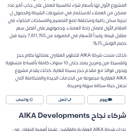
المشروع الأول لها بأسعار شراء تنافسية للعمل على جذب أكبر عدد
ممكن من العملاء للاستثمار في مشروعات الشركة والحصول ل
تجربة سكن راقية ومختلفة تضع التصميم والمساحات الخضراء في
المقام الأول لضمان راحة العملاء، وحصولهم على أفضل سعر
مقابل قيمة، وتبدأ الأسعار في الكمبوند من 7,811,765 جنيه قبل
خصم اللونش 15%.
كذلك منحت شركة AIKA للتطوير العقاري عملائها نظام حجز
وتقسيط مرن ومريح يمتد حتى 10 سنوات كاملة بأقساط متساوية
وبدون فوائد مع مقدم حجز بسيط للغاية، كذلك يقدم مشروع
AIKA العقارية مجموعة من الخدمات الجيدة والمتكاملة التي
تجعل حياة سكانه سهلة ومريحة.
زووم
اتصل
واتساب
شركاء نجاح AIKA Developments
تدرك شركة AIKA العقارية والقائمين عليها أهمية التعاون في