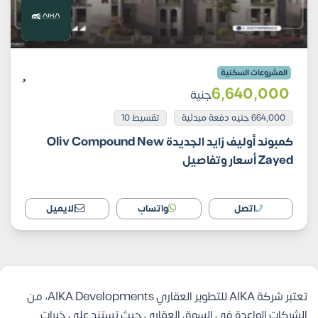
المشروعات السكنية
6٬640٬000
جنية
664,000 جنيه دفعة مبدئية
تقسيط 10
كمبوند أوليف زايد الجديدة Oliv Compound New
Zayed أسعار وتفاصيل
اتصل
واتساب
الايميل
تعتبر شركة AIKA للتطوير العقاري AIKA Developments، من
الشركات الواعدة في السوق العقاري حيث تستند على خبرات