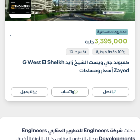
المشروعات السكنية
3٬395٬000
جنية
10% دفعة مبدئية
تقسيط 10
كمبوند جي ويست الشيخ زايد G West El Sheikh
Zayed أسعار ومساحات
اتصل
واتساب
الايميل
دخلت
شركة Engineers للتطوير العقاري Engineers
Developments
مجال التطوير العقاري خلال الآونة الأخيرة،