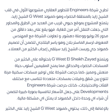
تطرح شركة Engineers للتطوير العقاري مشروعها الأول في قلب
الشيخ زايد بالمنطقة الخضراء وهو كمبوند G West الشيخ زايد،
يتمتع المشروع بموقع حيوي قريب من العديد من الطرق والمحاور
التي جعلت التنقل أمر مرن للغاية، فهو يقع على بعد دقائق من
محور 26 يوليو ووصلة دهشور، و تعاونت الشركة مع المهندس
المعروف لرسم الماستر بلان وهو ياسر البلتاجي لتضمن أن تصميم
كمبوند جي ويست الشيخ زايد سيلقى إعجاب الكثير من العملاء.
ويتمتع G West El Sheikh Zayed باحتوائه على الكثير من
المساحات الخضراء والحدائق مما يمنح المقيمين أسلوب حياة
منعش ومميز، كما حرصت الشركة على توفير مساحات سكنية مرنة
تتنوع بين شقق وفيلات بمساحات متعددة تتناسب مع مختلف
الفئات والاحتياجات، كذلك حرصت شركة Engineers
Developments على جعل الأسعار تنافسية بصورة كبيرة لتضمن
أن شراء اي وحدة داخل الكمبوند لا يمثل اي مشكلة مالية.
بالإضافة إلى ذلك، يحتوي كمبوند G West الشيخ زايد على الكثير