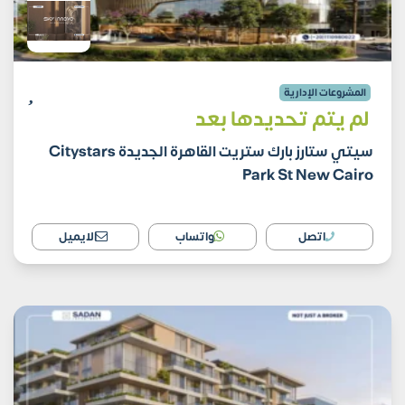
المشروعات الإدارية
لم يتم تحديدها بعد
سيتي ستارز بارك ستريت القاهرة الجديدة Citystars
Park St New Cairo
اتصل
واتساب
الايميل