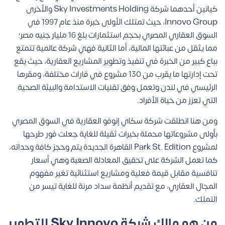
كيانين أحدهما شركة Sky Investments Holding والأخرى
Innovo Group، حيث تمتلك الأولى خبرة منذ عام 1997 في
السوق العقاري المصري بحجم استثمارات بلغ 16 مليار جنيه مصر؛
مما يثقل من عبائتها المالية، أما الثانية فهي شركة عالمية تتمتع
بباع كبير من الخبرة في تنفيذ وتطوير المشاريع العقارية، حيث يقع
تحت إدارتها ما يقرب من 130 مشروع في قارات مختلفة، ومقرها
الرئيسي في لندن وتعمل وفق تقنيات الاستدامة والبيئة الصحية
التي تعزز من حياة الأفراد.
ومن هنا انطلقت شركة سكاي إنوفو العقارية في السوق المصري
بأولى مشروعاتها محملة بخبرات ثقيلة للغاية جعلت فور طرحها
لمشروع Park St. Edition القاهرة الجديدة يتم وحجز كافة وحداته،
كما تعمل الشركة على تحقيق المعادلة الصعبة وهي أسعار
تنافسية مقابل قيمة فعلية ومشاريع استثنائية تغير مفهوم
المجال العقاري، مع تقديم أنظمة سداد مرنة للغاية تيسر من
التملك.
من هو مالك شركة Sky Innovo للتطوير