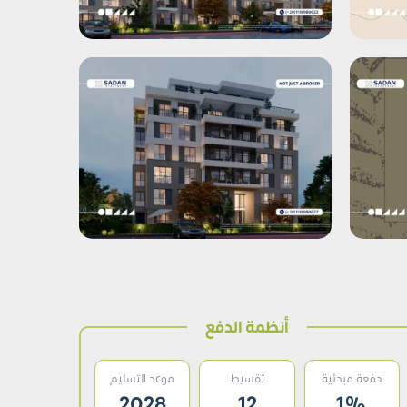
أنظمة الدفع
دفعة مبدئية
تقسيط
موعد التسليم
2028
12
1%