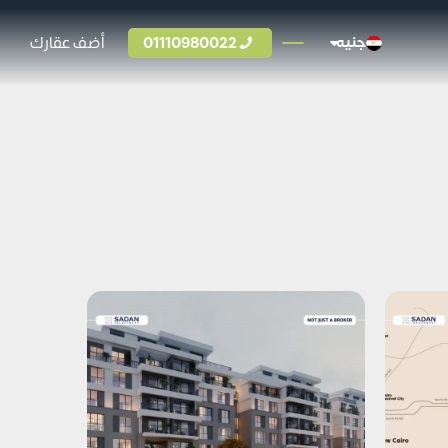
01110980022
أضف عقارك
جنيه