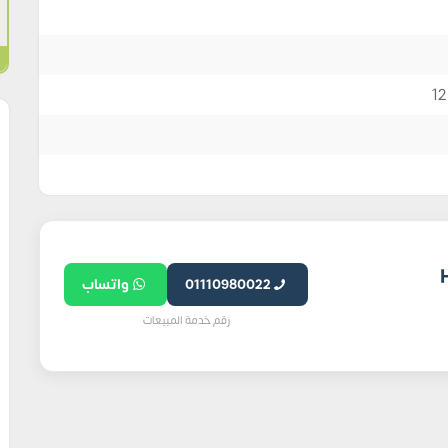
ي HDP
01110980022
واتساب
رقم خدمة المبيعات