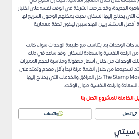
نفيذها على أعلى المعايير العالمية، حيث إن التنوع في
قاهرة الجديدة، وقد حرصت الشركة في الوقت نفسه على اختيار
التي يحتاج إليها السكان، بحيث يمكنهم الوصول السريع لها
 أفضل الاستشاريين الهندسيين ليكون تحفة معمارية
ساحات الوحدات بما يتناسب مع طبيعة الوحدات سواء كانت
من الراحة النفسية والسعادة للسكان، وقد ساعد في ذلك
ع تلك الوحدات من خلال أسعار معقولة ومناسبة لحجم المميزات
م تسديدها من خلال أنظمة مرنة تبدأ بأقل مقدم وتمتد على
12 سنة بدون فوائد، كما يوجد في كمبوند The Stamp Mostakbal City كل المرافق والخدمات التي يحتاج إليها
لسعادة والراحة النفسية طوال الوقت.
 الكاملة للمشروع اتصل بنا
اتصل
واتساب
ل سيتي