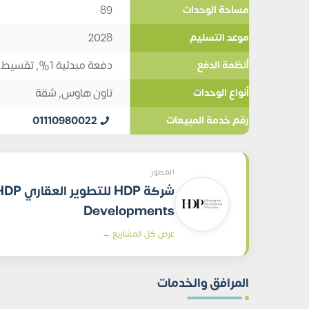
89
مساحة الوحدات
2028
موعد التسليم
دفعة مبدئية 1%, تقسيط 12
أنظمة الدفع
تاون هاوس
,
شقة
أنواع الوحدات
01110980022
رقم خدمة المبيعات
المطور
شركة HDP للتطوير العقار
Developments
عرض كل المشاريع →
المرافق والخدمات