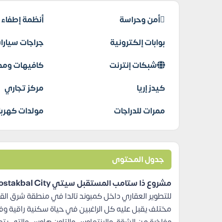
أمن وحراسة
أنظمة إطفاء ا
بوابات إلكترونية
جراجات سيارا
شبكات إنترنت
كافيهات ومط
كيدز إريا
مركز تجاري
ممرات للدراجات
مولدات كهربا
جدول المحتوى
مشروع ذا ستامب المستقبل سيتي The Stamp Mostakbal City
للتطوير العقاري داخل كمبوند تالدا في منطقة شرق ال
مختلف يقبل عليه كل الراغبين في حياة سكنية راقية وف