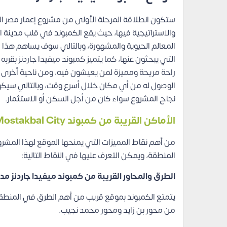
ستكون انطلاقة المرحلة الأولى من مشروع إعمار مصر ا
والاستراتيجية فيها، حيث يقع الكمبوند في قلب مدينة
المعالم الحيوية والمشهورة، وبالتالي سوف يساهم هذا 
التي يبحثون عنها، كما يتميز كمبوند ميفيدا جاردنز بقر
راحة مريحة ومميزة لمن يعيشون فيه، ومن ناحية أخرى ي
الوصول له من أي مكان خلال أسرع وقت، وبالتالي سيكون 
نجاح المشروع سواء كان من أجل السكن أو الاستثمار.
الأماكن القريبة من كمبوند Mivida Gardens Mostakbal City
من أهم نقاط المميزات التي يمنحها الموقع لهذا المشروع 
المنطقة، ويمكن التعرف عليها في النقاط التالية:
الطرق والمحاور القريبة من كمبوند ميفيدا جاردنز م
يتمتع الكمبوند بموقع قريب من أهم الطرق في المنطقة 
من محور بن زايد ومحور محمد نجيب.