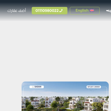
01110980022
أضف عقارك
English
ه