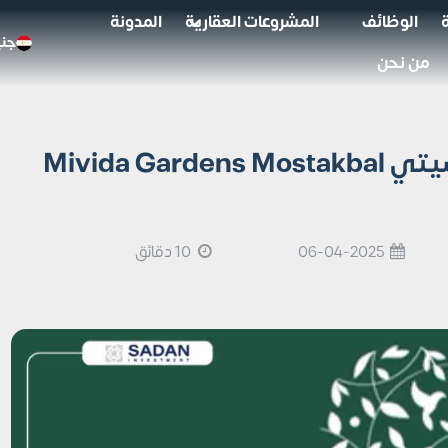
الوظائف
المشروعات العقارية
المدونة
جني
من نحن
كمبوند ميفيدا جاردنز المستقبل سيتي Mivida Gardens Mostakbal
06-04-2025
10 دقائق