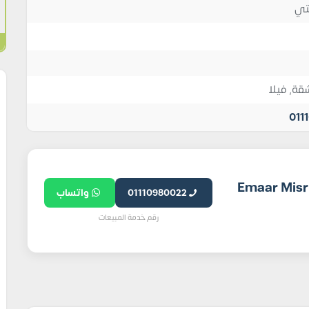
تي
قة
,
فيلا
011
شركة إعمار مصر للتنمية العقارية Emaar Misr
01110980022
واتساب
رقم خدمة المبيعات