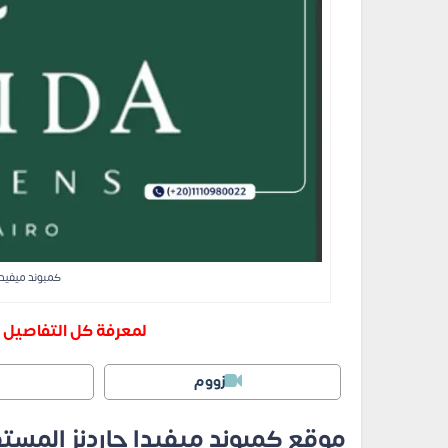
كمبوند ميفيدا
لمعرفة كل التفاصيل ا
زووم
موقع كمبوند ميفيدا جاردنز المس