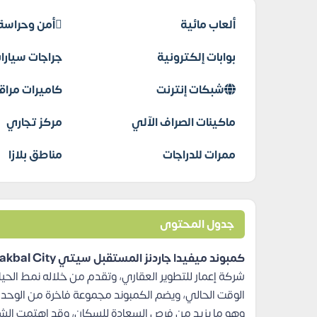
ألعاب مائية
أمن وحراسة
بوابات إلكترونية
جراجات سيارا
شبكات إنترنت
كاميرات مراق
ماكينات الصراف الآلي
مركز تجاري
ممرات للدراجات
مناطق بلازا
جدول المحتوى
كمبوند ميفيدا جاردنز المستقبل سيتي Mivida Gardens Mostakbal City
شركة إعمار للتطوير العقاري، وتقدم من خلاله نمط الحيا
الوقت الحالي، ويضم الكمبوند مجموعة فاخرة من الوحدا
وهو ما يزيد من فرص السعادة للسكان، وقد اهتمت الشر