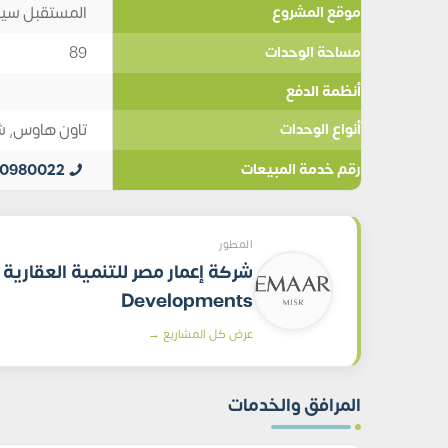
المستقبل سي
موقع المشروع
89
مساحة الوحدات
أنظمة الدفع
تاون هاوس
,
ش
أنواع الوحدات
10980022
رقم خدمة المبيعات
المطور
Developments
عرض كل المشاريع →
المرافق والخدمات