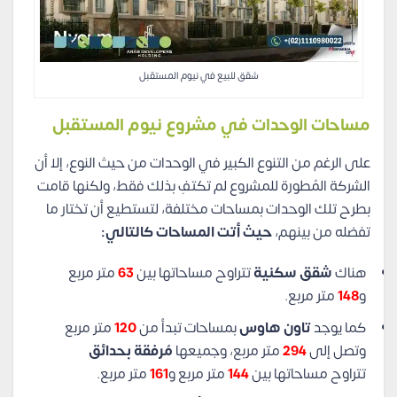
شقق للبيع في نيوم المستقبل
مساحات الوحدات في مشروع نيوم المستقبل
على الرغم من التنوع الكبير في الوحدات من حيث النوع، إلا أن
الشركة المُطورة للمشروع لم تكتفِ بذلك فقط، ولكنها قامت
بطرح تلك الوحدات بمساحات مختلفة، لتستطيع أن تختار ما
تفضله من بينهم،
حيث أتت المساحات كالتالي:
هناك
شقق سكنية
تتراوح مساحاتها بين
63
متر مربع
و
148
متر مربع.
كما يوجد
تاون هاوس
بمساحات تبدأ من
120
متر مربع
وتصل إلى
294
متر مربع، وجميعها
مُرفقة بحدائق
تتراوح مساحاتها بين
144
متر مربع و
161
متر مربع.