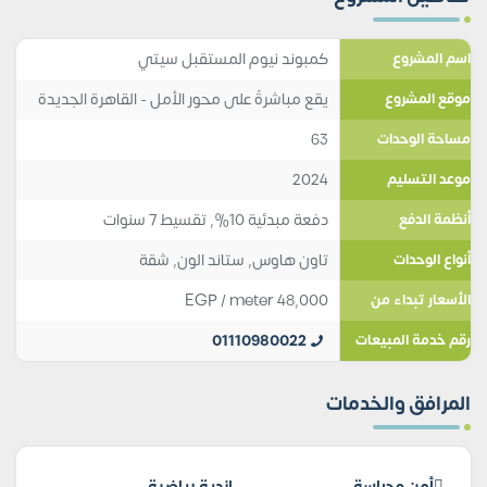
كمبوند نيوم المستقبل سيتي
اسم المشروع
يقع مباشرةً على محور الأمل - القاهرة الجديدة
موقع المشروع
63
مساحة الوحدات
2024
موعد التسليم
دفعة مبدئية 10%, تقسيط 7 سنوات
أنظمة الدفع
تاون هاوس
,
ستاند الون
,
شقة
أنواع الوحدات
EGP
/ meter
48,000
الأسعار تبداء من
01110980022
رقم خدمة المبيعات
المرافق والخدمات
أمن وحراسة
اندية رياضية