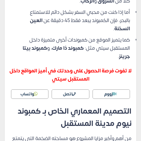
كلاً من
الشروق
و
الرحاب
.
أما إذا كنت من محبي السفر بشكل دائم للاستمتاع
بالبحر، فإن الكمبوند يبعد فقط 45 دقيقة عن
العين
السخنة
.
كما يتميز الموقع من كمبوندات أخرى متميزة داخل
المستقبل سيتي مثل:
كمبوند ذا مارك
، و
كمبوند بيتا
جرينز
.
لا تفوت فرصة الحصول على وحدتك في أميز المواقع داخل
المستقبل سيتي
زووم
اتصل
واتساب
التصميم المعماري الخاص بـ كمبوند
نيوم مدينة المستقبل
من أهم وأكبر مزايا المشروع هو مساحته الضخمة التي يتمتع