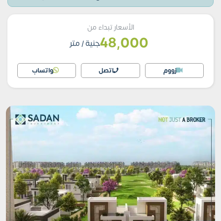
الأسعار تبداء من
48,000
جنية
/ متر
زووم
اتصل
واتساب