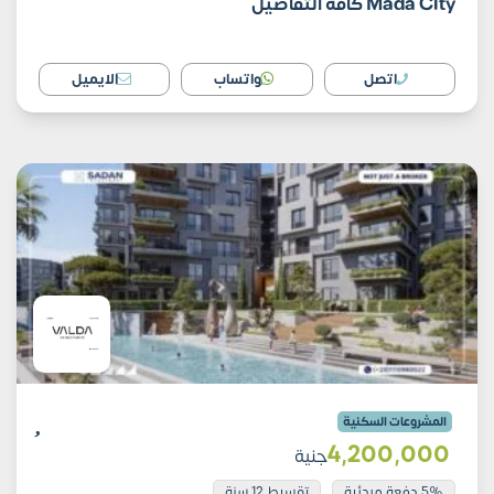
Mada City كافة التفاصيل
اتصل
واتساب
الايميل
المشروعات السكنية
4٬200٬000
جنية
5% دفعة مبدئية
تقسيط 12 سنة