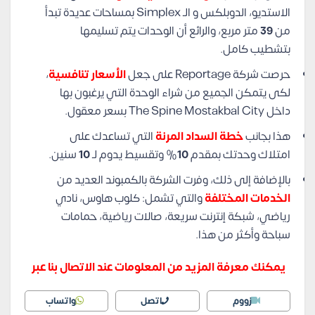
الاستديو، الدوبلكس و الـ Simplex بمساحات عديدة تبدأ
من
39
متر مربع، والرائع أن الوحدات يتم تسليمها
بتشطيب كامل.
حرصت شركة Reportage على جعل
الأسعار تنافسية
،
لكى يتمكن الجميع من شراء الوحدة التي يرغبون بها
داخل The Spine Mostakbal City بسعر معقول.
هذا بجانب
خطة السداد المرنة
التي تساعدك على
امتلاك وحدتك بمقدم
10
% وتقسيط يدوم لـ
10
سنين.
بالإضافة إلى ذلك، وفرت الشركة بالكمبوند العديد من
الخدمات المختلفة
والتي تشمل: كلوب هاوس، نادي
رياضي، شبكة إنترنت سريعة، صالات رياضية، حمامات
سباحة وأكثر من هذا.
يمكنك معرفة المزيد من المعلومات عند الاتصال بنا عبر
زووم
اتصل
واتساب