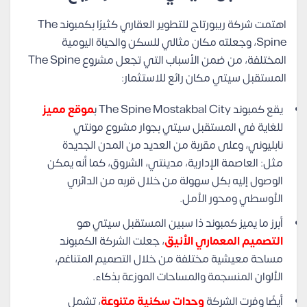
اهتمت شركة ريبورتاج للتطوير العقاري كثيرًا بكمبوند The
Spine، وجعلته مكان مثالي للسكن والحياة اليومية
المختلفة، من ضمن الأسباب التي تجعل مشروع The Spine
المستقبل سيتي مكان رائع للاستثمار:
يقع كمبوند The Spine Mostakbal City ب
موقع مميز
للغاية في المستقبل سيتي بجوار مشروع مونتي
نابليوني، وعلى مقربة من العديد من المدن الجديدة
مثل: العاصمة الإدارية، مدينتي، الشروق، كما أنه يمكن
الوصول إليه بكل سهولة من خلال قربه من الدائري
الأوسطي ومحور الأمل.
أبرز ما يميز كمبوند ذا سبين المستقبل سيتي هو
التصميم المعماري الأنيق
، جعلت الشركة الكمبوند
مساحة معيشية مختلفة من خلال التصميم المتناغم،
الألوان المنسجمة والمساحات الموزعة بذكاء.
أيضًا وفرت الشركة
وحدات سكنية متنوعة
، تشمل