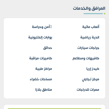
المرافق والخدمات
ألعاب مائية
أمن وحراسة
اندية رياضية
بوابات إلكترونية
جراجات سيارات
حدائق
كافيهات ومطاعم
كاميرات مراقبة
كيدز إريا
مراكز طبية
مركز تجاري
مساحات خضراء
ممرات للدراجات
مناطق بلازا