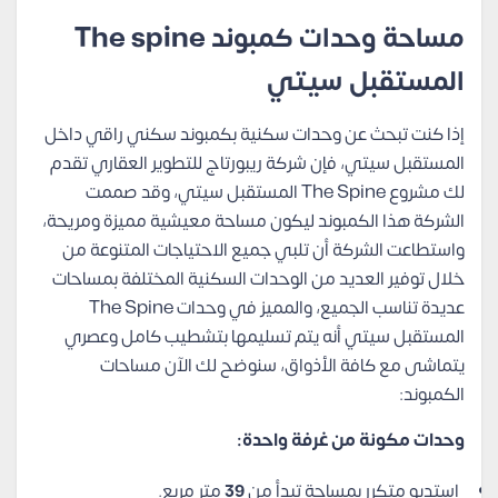
مساحة وحدات كمبوند The spine
المستقبل سيتي
إذا كنت تبحث عن وحدات سكنية بكمبوند سكني راقي داخل
المستقبل سيتي، فإن شركة ريبورتاج للتطوير العقاري تقدم
لك مشروع The Spine المستقبل سيتي، وقد صممت
الشركة هذا الكمبوند ليكون مساحة معيشية مميزة ومريحة،
واستطاعت الشركة أن تلبي جميع الاحتياجات المتنوعة من
خلال توفير العديد من الوحدات السكنية المختلفة بمساحات
عديدة تناسب الجميع، والمميز في وحدات The Spine
المستقبل سيتي أنه يتم تسليمها بتشطيب كامل وعصري
يتماشى مع كافة الأذواق، سنوضح لك الآن مساحات
الكمبوند:
وحدات مكونة من غرفة واحدة:
استديو متكرر بمساحة تبدأ من
39
متر مربع.