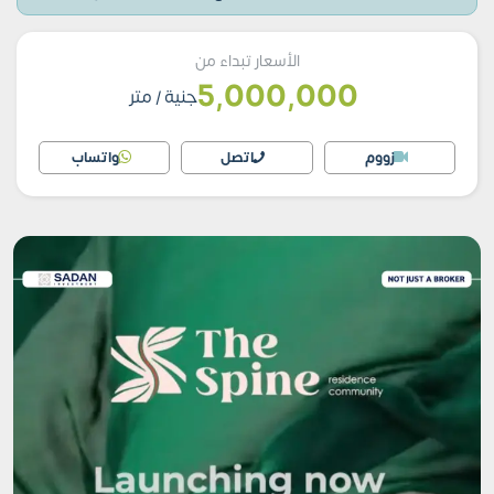
الأسعار تبداء من
5,000,000
جنية
/ متر
زووم
اتصل
واتساب