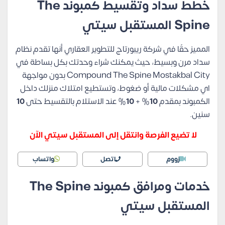
خطط سداد وتقسيط كمبوند The
Spine المستقبل سيتي
المميز حقًا في شركة ريبورتاج للتطوير العقاري أنها تقدم نظام
سداد مرن وبسيط، حيث يمكنك شراء وحدتك بكل بساطة في
Compound The Spine Mostakbal City بدون مواجهة
اي مشكلات مالية أو ضغوط، وتستطيع امتلاك منزلك داخل
الكمبوند بمقدم
10
% +
10
% عند الاستلام بالتقسيط حتى
10
سنين.
لا تضيع الفرصة وانتقل إلى المستقبل سيتي الآن
زووم
اتصل
واتساب
خدمات ومرافق كمبوند The Spine
المستقبل سيتي