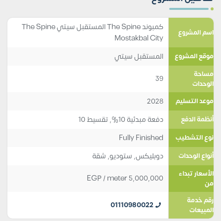
كمبوند The Spine المستقبل سيتي The Spine
اسم المشروع
Mostakbal City
المستقبل سيتي
موقع المشروع
مساحة
39
الوحدات
2028
موعد التسليم
دفعة مبدئية 10%, تقسيط 10
أنظمة الدفع
Fully Finished
نوع التشطيب
دوبليكس
,
ستوديو
,
شقة
أنواع الوحدات
الأسعار تبداء
EGP
/ meter
5,000,000
من
رقم خدمة
01110980022
المبيعات