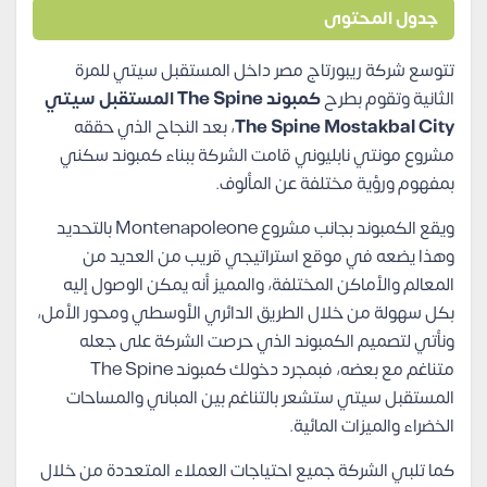
جدول المحتوى
تتوسع شركة ريبورتاج مصر داخل المستقبل سيتي للمرة
الثانية وتقوم بطرح
كمبوند The Spine المستقبل سيتي
The Spine Mostakbal City
، بعد النجاح الذي حققه
مشروع مونتي نابليوني قامت الشركة ببناء كمبوند سكني
بمفهوم ورؤية مختلفة عن المألوف.
ويقع الكمبوند بجانب مشروع Montenapoleone بالتحديد
وهذا يضعه في موقع استراتيجي قريب من العديد من
المعالم والأماكن المختلفة، والمميز أنه يمكن الوصول إليه
بكل سهولة من خلال الطريق الدائري الأوسطي ومحور الأمل،
ونأتي لتصميم الكمبوند الذي حرصت الشركة على جعله
متناغم مع بعضه، فبمجرد دخولك كمبوند The Spine
المستقبل سيتي ستشعر بالتناغم بين المباني والمساحات
الخضراء والميزات المائية.
كما تلبي الشركة جميع احتياجات العملاء المتعددة من خلال