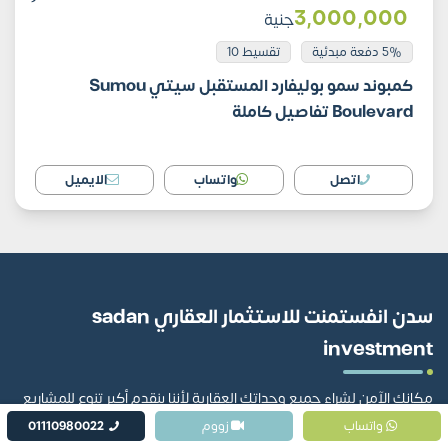
3٬000٬000
جنية
5% دفعة مبدئية
تقسيط 10
كمبوند سمو بوليفارد المستقبل سيتي Sumou
Boulevard تفاصيل كاملة
اتصل
واتساب
الايميل
سدن انفستمنت للاستثمار العقاري sadan
investment
مكانك الآمن لشراء جميع وحداتك العقارية لأننا بنقدم أكبر تنوع للمشاريع
وأفضل تجربة لخدمات مابعد البيع سدن مش بس وسيط عقاري
واتساب
زووم
01110980022