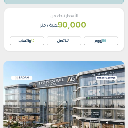
الأسعار تبداء من
90,000
جنية
/ متر
زووم
اتصل
واتساب