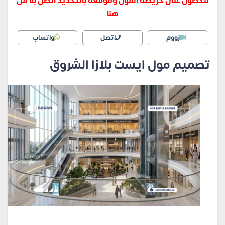
للحصول على خريطة المول وموقعه بالتحديد اتصل بنا من
هنا
زووم
اتصل
واتساب
تصميم مول ايست بلازا الشروق