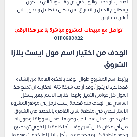
أصحاب الوحدات والزوار في أي وقت، وبالتالي سيكون
بإمكانهم العمل والتسوق في مكان متكامل ومجهز على
أعلى مستوى.
تواصل مع مبيعات المشروع مباشرة بنا عبر هذا الرقم:
01110980022
الهدف من اختيار اسم مول ايست بلازا
الشروق
يرتبط اسم المشروع طوال الوقت بالفكرة العامة من إنشاءه
فهما جزء لا يتجزأ، وقد أرادت شركة AG العقارية أن تمنح هذا
المول كل عوامل التميز، ولهذا اختارت الاسم ليعبر بشكل
أساسي عن الهدف منه فكلمة إيست ترمز إلى موقع المشروع
الاستراتيجي في منطقة شرق القاهرة بالتحديد في الشروق
على محور جمال عبدالناصر، وهو ما يضمن سهولة الوصول له
من أي مكان خلال أسرع وقت، أما كلمة بلازا فهي تهدف بها
وجود منطقة كبيرة مخصصة من أجل البلازا والخدمات وهو ما