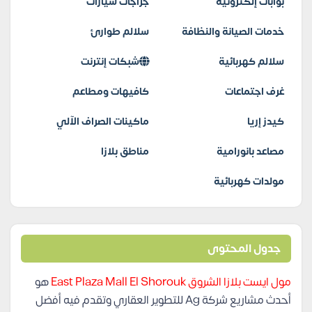
بوابات إلكترونية
جراجات سيارات
خدمات الصيانة والنظافة
سلالم طوارئ
سلالم كهربائية
شبكات إنترنت
غرف اجتماعات
كافيهات ومطاعم
كيدز إريا
ماكينات الصراف الآلي
مصاعد بانورامية
مناطق بلازا
مولدات كهربائية
جدول المحتوى
مول ايست بلازا الشروق East Plaza Mall El Shorouk
هو
أحدث مشاريع شركة Ag للتطوير العقاري وتقدم فيه أفضل