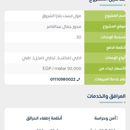
مول ايست بلازا الشروق
اسم المشروع
محور جمال عبدالناصر
موقع المشروع
30
مساحة الوحدات
أنظمة الدفع
اداري (مكتب)
,
تجاري (محل)
,
طبي
أنواع الوحدات
EGP
/ meter
90,000
الأسعار تبداء من
01110980022
رقم خدمة المبيعات
المرافق والخدمات
أمن وحراسة
أنظمة إطفاء الحرائق