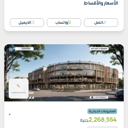
الأسعار والأقساط
اتصل
واتساب
الايميل
المشروعات التجارية
2٬268٬554
جنية