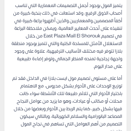
يتميز المول بوجود أجمل التصميمات المعمارية التي تناسب
أصحاب الذوق الرفيع، وقد استعانت في ذلك بنخبة كبيرة من
أكفأ المصممين والمعماريين والذين أظهروا براعة كبيرة في
تنفيذه على أحدث المعايير العالمية، ويمكن ملاحظة البراعة
في تصميم East Plaza Mall El Shorouk من خلال
الاستغلال الأمثل للمساحة الكلية والتي تتميز بوجود منطقة
بلازا تتوفر فيه مختلف الأساليب الترفيهية، علاوة على وجود
واجهة زجاجية تمنحه المنظر الجمالي وتوفر إضاءة طبيعية
على مدار اليوم.
أما على مستوى تصميم مول ايست بلازا في الداخل فقد تم
توزيع الوحدات على الأدوار بشكل مدروس، مع الاهتمام
باختيار الأدوار التي تلائم طبيعة تلك الأنشطة سواء كانت
محلات أو مكاتب أو عيادات، وهو ما يزيد من عوامل النجاح
فيها بشكل كبير، كما يتم الربط بين الأدوار وبعضها من خلال
المصاعد البانورامية والسلالم الكهربائية، وبالتالي سيكون
التصميم من أهم العوامل التي تساهم في نجاح المول