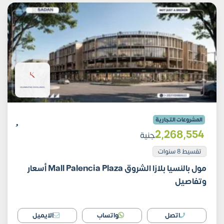
المشروعات التجارية
2٬268٬554
جنية
تقسيط 8 سنوات
مول بالنسيا بلازا الشروق Mall Palencia Plaza أسعار
وتفاصيل
اتصل
واتساب
الايميل