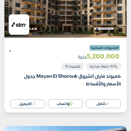
المشروعات السكنية
5٬200٬000
جنية
10% دفعة مبدئية
تقسيط 10
كمبوند مايان الشروق Mayan El Shorouk جدول
الأسعار والأقساط
اتصل
واتساب
الايميل