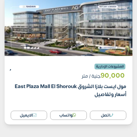
المشروعات الإدارية
90٬000
جنية
/ متر
مول ايست بلازا الشروق East Plaza Mall El Shorouk
أسعار وتفاصيل
اتصل
واتساب
الايميل