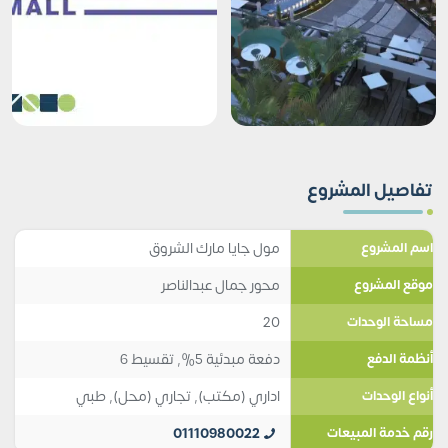
تفاصيل المشروع
مول جايا مارك الشروق
اسم المشروع
محور جمال عبدالناصر
موقع المشروع
20
مساحة الوحدات
دفعة مبدئية 5%, تقسيط 6
أنظمة الدفع
اداري (مكتب)
,
تجاري (محل)
,
طبي
أنواع الوحدات
01110980022
رقم خدمة المبيعات