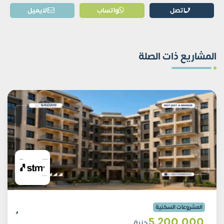
اتصل
واتساب
الايميل
المشاريع ذات الصلة
المشروعات السكنية
5٬200٬000
جنية