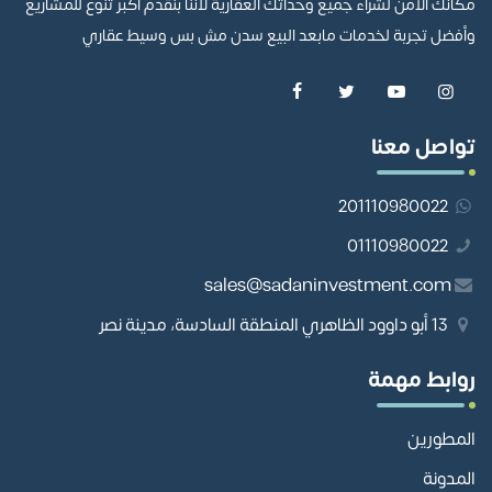
مكانك الآمن لشراء جميع وحداتك العقارية لأننا بنقدم أكبر تنوع للمشاريع
وأفضل تجربة لخدمات مابعد البيع سدن مش بس وسيط عقاري
تواصل معنا
201110980022
01110980022
sales@sadaninvestment.com
13 أبو داوود الظاهري المنطقة السادسة، مدينة نصر
روابط مهمة
المطورين
المدونة