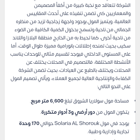
الشركة تتعاقد مع نخبة كبيرة من أكفأ المصميمن
والمعماريين كي تضمن تنفيذه على أحدث المقاييس
العالمية، ويتميز المول بوجود واجهة زجاجية تزيد من منظره
الجمالي من ناحية وتسمح بدخول الكمية الكافية من الضوء
من ناحية أخرى، كما تحيط به من الخارج منطقة البلازا واللاند
سكيب بحيث تمنحه إطلالات بانورامية مميزة طوال الوقت، أما
على المستوى الداخلي فيوجد تقسيم مثالي للوحدات يناسب
الأنشطة المختلفة، فالتصميم في المحلات يختلف عن
المحلات ويختلف بالطبع عن العيادات، بحيث تضمن الشركة
الكفاءة والإنتاجية العالية لجميع العملاء، ويأتي تصميم المول
على النحو التالي:
مساحة مول سولاريا الشروق تبلغ
6,600 متر مربع
.
يتكون المول من
دور أرضي و3 أدوار متكررة
.
يوجد في مول Solaria AL Shorouk حوالي
170 وحدة
تجارية وإدارية وطبية.