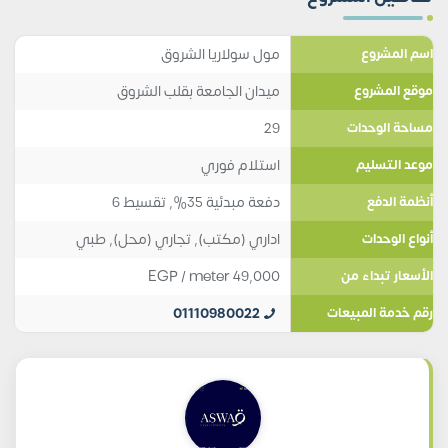
مول سولاريا الشروق
اسم المشروع
ميدان الجامعة بقلب الشروق
موقع المشروع
29
مساحة الوحدات
استلام فوري
موعد التسليم
دفعة مبدئية 35%, تقسيط 6
أنظمة الدفع
اداري (مكتب)
,
تجاري (محل)
,
طبي
أنواع الوحدات
EGP
/ meter
49,000
الأسعار تبداء من
01110980022
رقم خدمة المبيعات