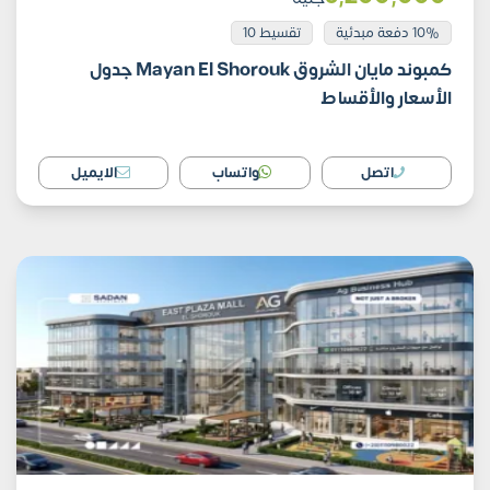
10% دفعة مبدئية
تقسيط 10
كمبوند مايان الشروق Mayan El Shorouk جدول
الأسعار والأقساط
اتصل
واتساب
الايميل