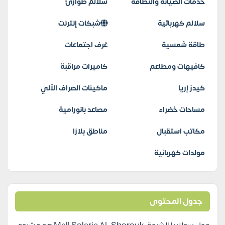
خدمات الصيانة والنظافة
سلالم طوارئ
سلالم كهربائية
شبكات إنترنت
طاقة شمسية
غرف اجتماعات
كافيهات ومطاعم
كاميرات مراقبة
كيدز إريا
ماكينات الصراف الآلي
مساحات خضراء
مصاعد بانورامية
مكاتب استقبال
مناطق بلازا
مولدات كهربائية
جدول المحتوى