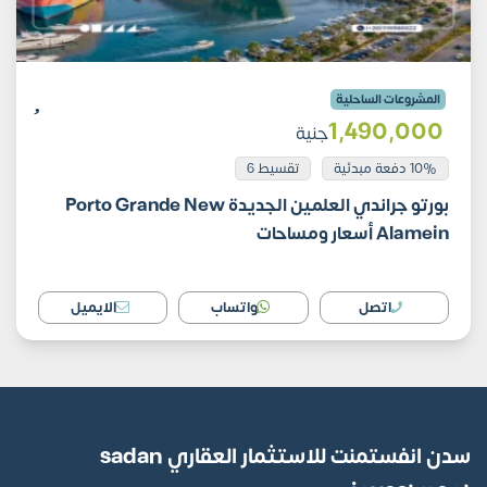
المشروعات الساحلية
1٬490٬000
جنية
10% دفعة مبدئية
تقسيط 6
بورتو جراندي العلمين الجديدة Porto Grande New
Alamein أسعار ومساحات
اتصل
واتساب
الايميل
سدن انفستمنت للاستثمار العقاري sadan