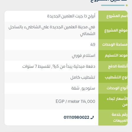
أبراج ذا جيت العلمين الجديدة
اسم المشروع
في مدينة العلمين الجديدة على الشاطىء بالساحل
موقع المشروع
الشمالي
49
مساحة الوحدات
استلام فوري
موعد التسليم
دفعة مبدئية يبدأ من 5%, تقسيط 7 سنوات
أنظمة الدفع
تشطيب كامل
نوع التشطيب
ستوديو
,
شقة
أنواع الوحدات
الأسعار تبداء
EGP
/ meter
114,000
من
رقم خدمة
01110980022
المبيعات