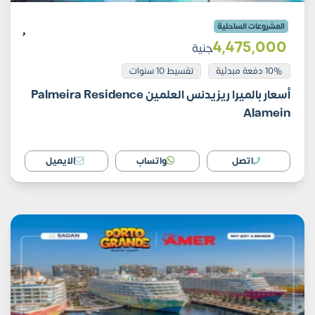
المشروعات الساحلية
4٬475٬000
جنية
10% دفعة مبدئية
تقسيط 10 سنوات
أسعار بالميرا ريزيدنس العلمين Palmeira Residence
Alamein
اتصل
واتساب
الايميل