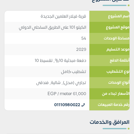
قرية فيلار العلمين الجديدة
اسم المشروع
الكيلو 101 على الطريق الساحلي الدولي
موقع المشروع
54
مساحة الوحدات
2029
موعد التسليم
دفعة مبدئية 10%, تقسيط 10
أنظمة الدفع
تشطيب كامل
نوع التشطيب
تجاري (محل)
,
شالية
,
فندقى
أنواع الوحدات
EGP
/ meter
61,000
الأسعار تبداء من
01110980022
رقم خدمة المبيعات
المرافق والخدمات