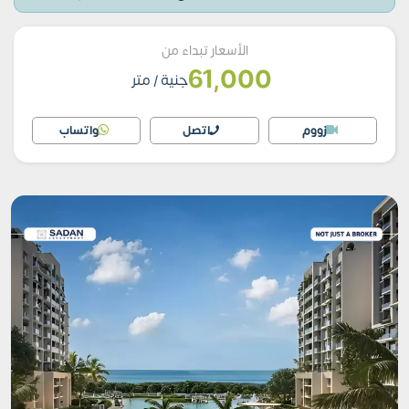
الأسعار تبداء من
61,000
جنية
/ متر
زووم
اتصل
واتساب