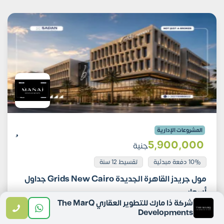
المشروعات الإدارية
5٬900٬000
جنية
10% دفعة مبدئية
تقسيط 12 سنة
مول جريدز القاهرة الجديدة Grids New Cairo جداول
أسعار
شركة ذا مارك للتطوير العقاري The MarQ
Developments