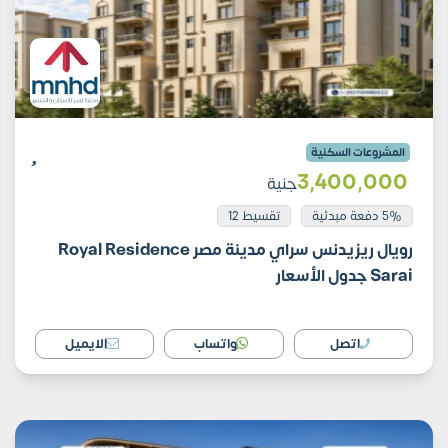
المشروعات السكنية
3٬400٬000
جنية
5% دفعة مبدئية
تقسيط 12
رويال ريزيدنس سراي مدينة مصر Royal Residence
Sarai جدول الأسعار
اتصل
واتساب
الايميل