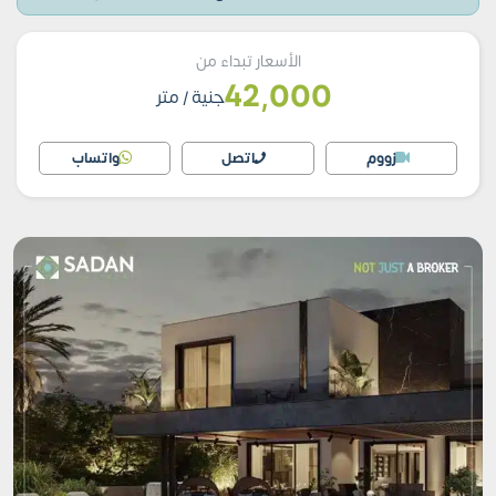
الأسعار تبداء من
42,000
جنية
/ متر
زووم
اتصل
واتساب