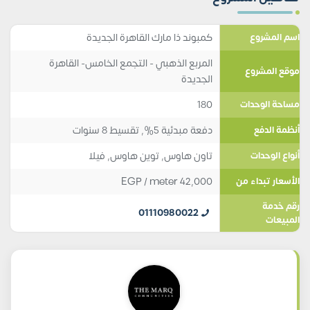
كمبوند ذا مارك القاهرة الجديدة
اسم المشروع
المربع الذهبي - التجمع الخامس- القاهرة
موقع المشروع
الجديدة
180
مساحة الوحدات
دفعة مبدئية 5%, تقسيط 8 سنوات
أنظمة الدفع
تاون هاوس
,
توين هاوس
,
فيلا
أنواع الوحدات
EGP
/ meter
42,000
الأسعار تبداء من
رقم خدمة
01110980022
المبيعات