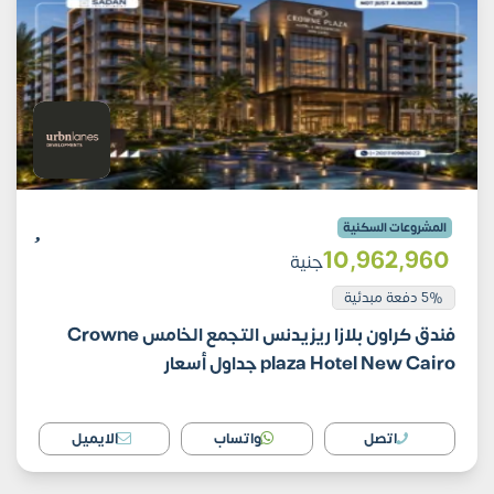
المشروعات السكنية
10٬962٬960
جنية
5% دفعة مبدئية
فندق كراون بلازا ريزيدنس التجمع الخامس Crowne
plaza Hotel New Cairo جداول أسعار
اتصل
واتساب
الايميل