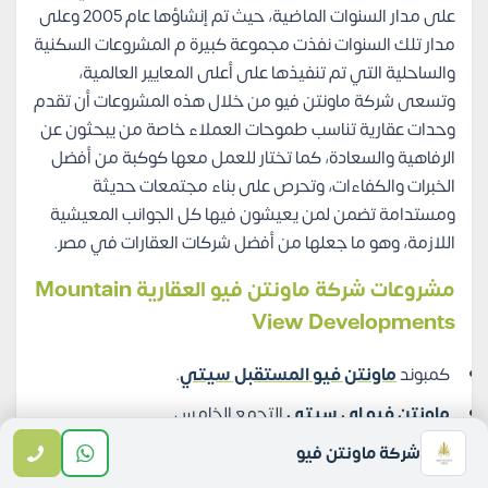
على مدار السنوات الماضية، حيث تم إنشاؤها عام 2005 وعلى
مدار تلك السنوات نفذت مجموعة كبيرة م المشروعات السكنية
والساحلية التي تم تنفيذها على أعلى المعايير العالمية،
وتسعى شركة ماونتن فيو من خلال هذه المشروعات أن تقدم
وحدات عقارية تناسب طموحات العملاء خاصة من يبحثون عن
الرفاهية والسعادة، كما تختار للعمل معها كوكبة من أفضل
الخبرات والكفاءات، وتحرص على بناء مجتمعات حديثة
ومستدامة تضمن لمن يعيشون فيها كل الجوانب المعيشية
اللازمة، وهو ما جعلها من أفضل شركات العقارات في مصر.
مشروعات شركة ماونتن فيو العقارية Mountain
View Developments
كمبوند
ماونتن فيو المستقبل سيتي
.
ماونتن فيو اي سيتي
التجمع الخامس.
كمبوند اليفا ماونتن فيو
المستقبل سيتي.
شركة ماونتن فيو