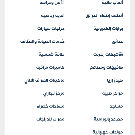
ألعاب مائية
أمن وحراسة
أنظمة إطفاء الحرائق
اندية رياضية
بوابات إلكترونية
جراجات سيارات
حدائق
خدمات الصيانة والنظافة
شبكات إنترنت
طاقة شمسية
كافيهات ومطاعم
كاميرات مراقبة
كيدز إريا
ماكينات الصراف الآلي
مراكز طبية
مركز تجاري
مساجد
مساحات خضراء
مصاعد بانورامية
ممرات للدراجات
مولدات كهربائية