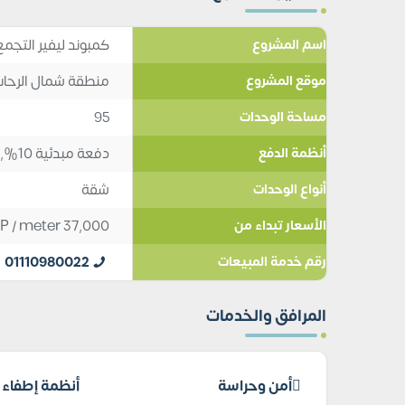
كمبوند ليفير التجمع الخامس ro
اسم المشروع
منطقة شمال الرحا
موقع المشروع
95
مساحة الوحدات
دفعة مبدئية 10%, تقسيط 10
أنظمة الدفع
شقة
أنواع الوحدات
P
/ meter
37,000
الأسعار تبداء من
01110980022
رقم خدمة المبيعات
المرافق والخدمات
أمن وحراسة
أنظمة إطفاء ا