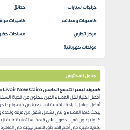
جراجات سيارات
حدائق
كافيهات ومطاعم
كاميرات مراق
مركز تجاري
مساحات خضرا
مولدات كهربائية
جدول المحتوى
كمبوند ليفير التجمع الخامس Livair New Cairo
أفضل اختيار لكل العملاء الذين يبحثون عن الحياة السك
أفضل عوامل الراحة النفسية لمن يعيشون فيه، ولهذا حر
كانوا يرغبون في الحصول على قيمة استثمارية عالية تزي
بعناية كبيرة في أهم المناطق الاستراتيجية في القاهر