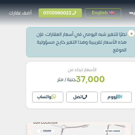
01110980022
أضف عقارك
English
ه
×
نظرًا للتغير شبه اليومي في أسعار العقارات، فإن
هذه الأسعار تقريبية وهذا التغير خارج مسؤولية
الموقع.
الأسعار تبداء من
37,000
جنية
/ متر
زووم
اتصل
واتساب