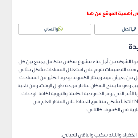
ى أهمية الموقع من هنا
اتصل
واتساب
دة
 بها الشركة من أجل بناء مشروع سكني متكامل يجمع بين كل
إن هذه التصميمات تقوم على استغلال المساحات بشكل مثالي
ل من يعيش فيه، ويمتاز الكمبوند بوجود الكثير من المساحات
ير، وهو ما يمنح السكان مناظر مريحة طوال الوقت، ومن ناحية
 الأمر الذي يوفر الخصوصية الكاملة والتهوية لكافة الوحدات،
ومن ناحية أخرى جاءت ارتفاعات المباني في Livair New Cairo بشكل متناسق للحفاظ على المنظر العام في
رية في الكمبوند كالتالي:
خضراء واللاند سكيب والباقي للمباني.